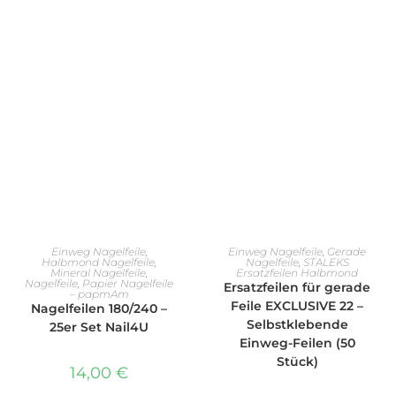
IN DEN WARENKORB
IN DEN WARENKORB
Einweg Nagelfeile
,
Einweg Nagelfeile
,
Gerade
Halbmond Nagelfeile
,
Nagelfeile
,
STALEKS
Mineral Nagelfeile
,
Ersatzfeilen Halbmond
Nagelfeile
,
Papier Nagelfeile
Ersatzfeilen für gerade
– papmAm
Feile EXCLUSIVE 22 –
Nagelfeilen 180/240 –
Selbstklebende
25er Set Nail4U
Einweg-Feilen (50
Stück)
14,00
€