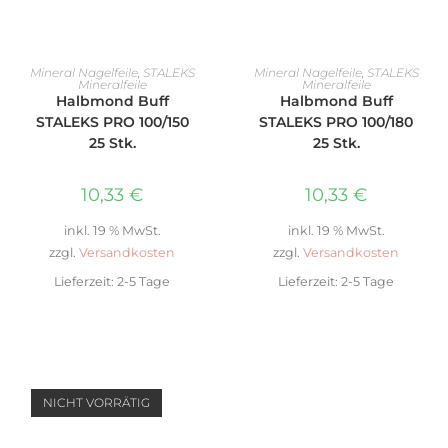
WEITERLESEN
WEITERLESEN
Mineral Nagelfeile
,
STALEKS
Mineral Nagelfeile
,
STALEKS
Mineralfeile
Mineralfeile
Halbmond Buff
Halbmond Buff
STALEKS PRO 100/150
STALEKS PRO 100/180
25 Stk.
25 Stk.
10,33
€
10,33
€
inkl. 19 % MwSt.
inkl. 19 % MwSt.
zzgl.
Versandkosten
zzgl.
Versandkosten
Lieferzeit:
2-5 Tage
Lieferzeit:
2-5 Tage
NICHT VORRÄTIG