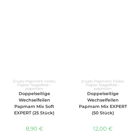
AUSFÜHRUNG WÄHLEN
AUSFÜHRUNG WÄHLEN
Ersatz PapmAm Feilen
,
Ersatz PapmAm Feilen
,
Papier Nagelfeile –
Papier Nagelfeile –
papmAm
papmAm
Doppelseitige
Doppelseitige
Wechselfeilen
Wechselfeilen
Papmam Mix Soft
Papmam Mix EXPERT
EXPERT (25 Stück)
(50 Stück)
8,90
€
12,00
€