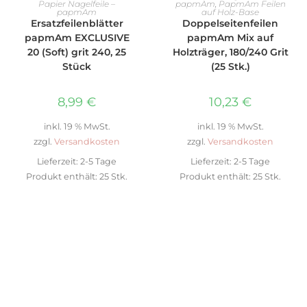
Papier Nagelfeile –
papmAm
,
PapmAm Feilen
papmAm
auf Holz-Base
Ersatzfeilenblätter
Doppelseitenfeilen
papmAm EXCLUSIVE
papmAm Mix auf
20 (Soft) grit 240, 25
Holzträger, 180/240 Grit
Stück
(25 Stk.)
8,99
€
10,23
€
inkl. 19 % MwSt.
inkl. 19 % MwSt.
zzgl.
Versandkosten
zzgl.
Versandkosten
Lieferzeit:
2-5 Tage
Lieferzeit:
2-5 Tage
Produkt enthält: 25
Stk.
Produkt enthält: 25
Stk.