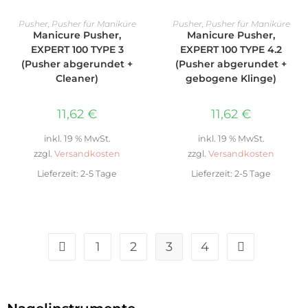
IN DEN WARENKORB
IN DEN WARENKORB
Pusher
,
Pusher für Maniküre
Pusher
,
Pusher für Maniküre
Manicure Pusher,
Manicure Pusher,
EXPERT 100 TYPE 3
EXPERT 100 TYPE 4.2
(Pusher abgerundet +
(Pusher abgerundet +
Cleaner)
gebogene Klinge)
11,62
€
11,62
€
inkl. 19 % MwSt.
inkl. 19 % MwSt.
zzgl.
Versandkosten
zzgl.
Versandkosten
Lieferzeit:
2-5 Tage
Lieferzeit:
2-5 Tage
1
2
3
4