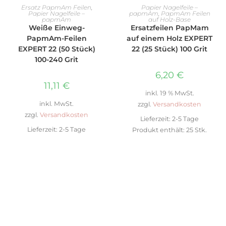
AUSFÜHRUNG WÄHLEN
IN DEN WARENKORB
Ersatz PapmAm Feilen
,
Papier Nagelfeile –
Papier Nagelfeile –
papmAm
,
PapmAm Feilen
papmAm
auf Holz-Base
Weiße Einweg-
Ersatzfeilen PapMam
PapmAm-Feilen
auf einem Holz EXPERT
EXPERT 22 (50 Stück)
22 (25 Stück) 100 Grit
100-240 Grit
6,20
€
11,11
€
inkl. 19 % MwSt.
inkl. MwSt.
zzgl.
Versandkosten
zzgl.
Versandkosten
Lieferzeit:
2-5 Tage
Lieferzeit:
2-5 Tage
Produkt enthält: 25
Stk.