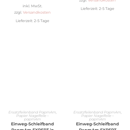
zzgl.
Versandkosten
inkl. MwSt.
Lieferzeit:
2-5 Tage
zzgl.
Versandkosten
Lieferzeit:
2-5 Tage
AUSFÜHRUNG WÄHLEN
AUSFÜHRUNG WÄHLEN
Ersatzfeilenband PapmAm
,
Ersatzfeilenband PapmAm
,
Papier Nagelfeile –
Papier Nagelfeile –
papmAm
papmAm
Einweg-Schleifband
Einweg-Schleifband