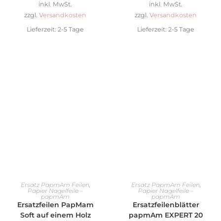
inkl. MwSt.
inkl. MwSt.
zzgl.
Versandkosten
zzgl.
Versandkosten
Lieferzeit:
2-5 Tage
Lieferzeit:
2-5 Tage
AUSFÜHRUNG WÄHLEN
AUSFÜHRUNG WÄHLEN
Ersatz PapmAm Feilen
,
Ersatz PapmAm Feilen
,
Papier Nagelfeile –
Papier Nagelfeile –
papmAm
papmAm
Ersatzfeilen PapMam
Ersatzfeilenblätter
Soft auf einem Holz
papmAm EXPERT 20