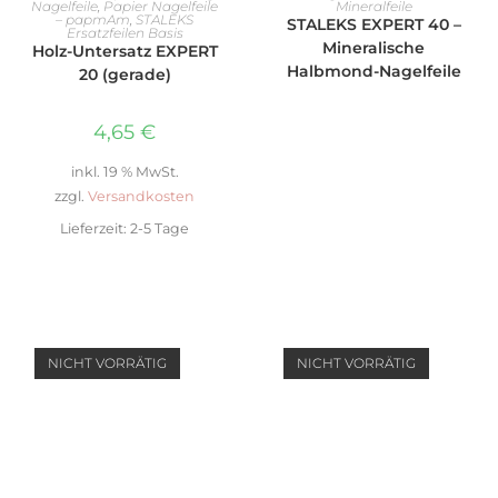
Nagelfeile
,
Papier Nagelfeile
Mineralfeile
– papmAm
,
STALEKS
STALEKS EXPERT 40 –
Ersatzfeilen Basis
Mineralische
Holz-Untersatz EXPERT
Halbmond-Nagelfeile
20 (gerade)
4,65
€
inkl. 19 % MwSt.
zzgl.
Versandkosten
Lieferzeit:
2-5 Tage
NICHT VORRÄTIG
NICHT VORRÄTIG