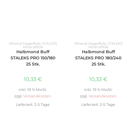
WEITERLESEN
IN DEN WARENKORB
Mineral Nagelfeile
,
STALEKS
Mineral Nagelfeile
,
STALEKS
Mineralfeile
Mineralfeile
Halbmond Buff
Halbmond Buff
STALEKS PRO 150/180
STALEKS PRO 180/240
25 Stk.
25 Stk.
10,33
€
10,33
€
inkl. 19 % MwSt.
inkl. 19 % MwSt.
zzgl.
Versandkosten
zzgl.
Versandkosten
Lieferzeit:
2-5 Tage
Lieferzeit:
2-5 Tage