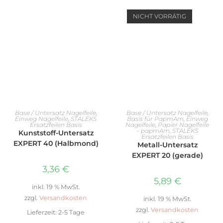
NICHT VORRÄTIG
IN DEN WARENKORB
WEITERLESEN
Base / Untersatz Nagelfeile
,
Base / Untersatz Nagelfeile
,
Einweg Nagelfeile
,
STALEKS
Basis für PapmAm
,
Einweg
Ersatzfeilen Basis
Nagelfeile
,
Papier Nagelfeile
– papmAm
,
STALEKS
Kunststoff-Untersatz
Ersatzfeilen Basis
EXPERT 40 (Halbmond)
Metall-Untersatz
EXPERT 20 (gerade)
3,36
€
5,89
€
inkl. 19 % MwSt.
zzgl.
Versandkosten
inkl. 19 % MwSt.
zzgl.
Versandkosten
Lieferzeit:
2-5 Tage