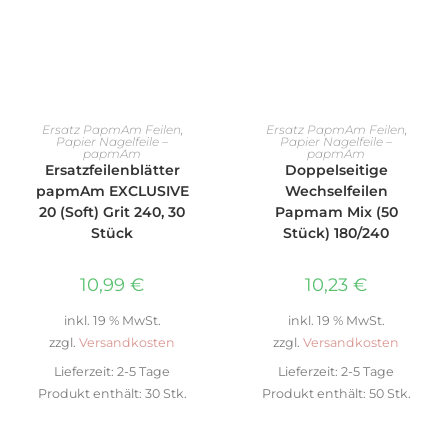
IN DEN WARENKORB
IN DEN WARENKORB
Ersatz PapmAm Feilen
,
Ersatz PapmAm Feilen
,
Papier Nagelfeile –
Papier Nagelfeile –
papmAm
papmAm
Ersatzfeilenblätter
Doppelseitige
papmAm EXCLUSIVE
Wechselfeilen
20 (Soft) Grit 240, 30
Papmam Mix (50
Stück
Stück) 180/240
10,99
€
10,23
€
inkl. 19 % MwSt.
inkl. 19 % MwSt.
zzgl.
Versandkosten
zzgl.
Versandkosten
Lieferzeit:
2-5 Tage
Lieferzeit:
2-5 Tage
Produkt enthält: 30
Stk.
Produkt enthält: 50
Stk.