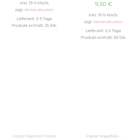
inkl. 19 % MwSt.
9,50
€
zzgl.
Versandkosten
inkl. 19 % MwSt.
Lieferzeit:
2-5 Tage
zzgl.
Versandkosten
Produkt enthält: 25
Stk.
Lieferzeit:
2-5 Tage
Produkt enthält: 50
Stk.
IN DEN WARENKORB
IN DEN WARENKORB
Ersatz PapmAm Feilen
,
Papier Nagelfeile –