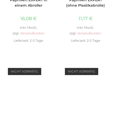
PapmAm EXPERT in
PapmAm EXPERT
einem Abroller
(ohne Plastikabrolle)
16,08
€
11,17
€
inkl. MwSt.
inkl. MwSt.
zzgl.
Versandkosten
zzgl.
Versandkosten
Lieferzeit:
2-5 Tage
Lieferzeit:
2-5 Tage
NICHT VORRÄTIG
NICHT VORRÄTIG