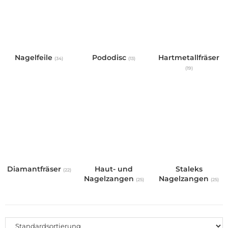
Nagelfeile
Pododisc
Hartmetallfräser
(34)
(13)
(19)
Diamantfräser
Haut- und
Staleks
(22)
Nagelzangen
Nagelzangen
(25)
(25)