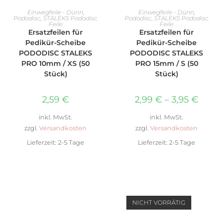
AUSFÜHRUNG WÄHLEN
AUSFÜHRUNG WÄHLEN
Einwegfeile - Dünn
,
Einwegfeile - Dünn
,
Pododisc
,
STALEKS Pododisc
Pododisc
,
STALEKS Pododisc
Feile
Feile
Ersatzfeilen für
Ersatzfeilen für
Pedikür-Scheibe
Pedikür-Scheibe
PODODISC STALEKS
PODODISC STALEKS
PRO 10mm / XS (50
PRO 15mm / S (50
Stück)
Stück)
2,59
€
2,99
€
–
3,95
€
inkl. MwSt.
inkl. MwSt.
zzgl.
Versandkosten
zzgl.
Versandkosten
Lieferzeit:
2-5 Tage
Lieferzeit:
2-5 Tage
NICHT VORRÄTIG