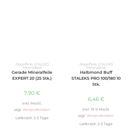
AUSFÜHRUNG WÄHLEN
IN DEN WARENKORB
Nagelfeile
,
STALEKS
Nagelfeile
,
STALEKS
Mineralfeile
Mineralfeile
Gerade Mineralfeile
Halbmond Buff
EXPERT 20 (25 Stk.)
STALEKS PRO 100/180 10
Stk.
7,90
€
6,46
€
inkl. MwSt.
inkl. 19 % MwSt.
zzgl.
Versandkosten
zzgl.
Versandkosten
Lieferzeit:
2-5 Tage
Lieferzeit:
2-5 Tage