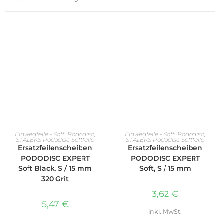
IN DEN WARENKORB
AUSFÜHRUNG WÄHLEN
Einwegfeile - Soft
,
Pododisc
,
Einwegfeile - Soft
,
Pododisc
,
STALEKS Pododisc Softfeile
STALEKS Pododisc Softfeile
Ersatzfeilenscheiben
Ersatzfeilenscheiben
PODODISC EXPERT
PODODISC EXPERT
Soft Black, S / 15 mm
Soft, S / 15 mm
320 Grit
3,62
€
5,47
€
inkl. MwSt.