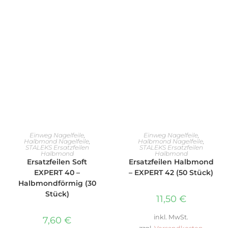
AUSFÜHRUNG WÄHLEN
AUSFÜHRUNG WÄHLEN
Einweg Nagelfeile
,
Einweg Nagelfeile
,
Halbmond Nagelfeile
,
Halbmond Nagelfeile
,
STALEKS Ersatzfeilen
STALEKS Ersatzfeilen
Halbmond
Halbmond
Ersatzfeilen Soft
Ersatzfeilen Halbmond
EXPERT 40 –
– EXPERT 42 (50 Stück)
Halbmondförmig (30
Stück)
11,50
€
inkl. MwSt.
7,60
€