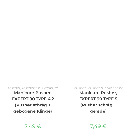
IN DEN WARENKORB
IN DEN WARENKORB
Pusher
,
Pusher für Maniküre
Pusher
,
Pusher für Maniküre
Manicure Pusher,
Manicure Pusher,
EXPERT 90 TYPE 4.2
EXPERT 90 TYPE 5
(Pusher schräg +
(Pusher schräg +
gebogene Klinge)
gerade)
7,49
€
7,49
€