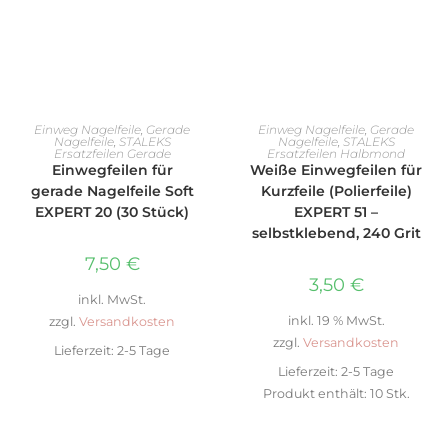
AUSFÜHRUNG WÄHLEN
IN DEN WARENKORB
Einweg Nagelfeile
,
Gerade
Einweg Nagelfeile
,
Gerade
Nagelfeile
,
STALEKS
Nagelfeile
,
STALEKS
Ersatzfeilen Gerade
Ersatzfeilen Halbmond
Einwegfeilen für
Weiße Einwegfeilen für
gerade Nagelfeile Soft
Kurzfeile (Polierfeile)
EXPERT 20 (30 Stück)
EXPERT 51 –
selbstklebend, 240 Grit
7,50
€
3,50
€
inkl. MwSt.
inkl. 19 % MwSt.
zzgl.
Versandkosten
zzgl.
Versandkosten
Lieferzeit:
2-5 Tage
Lieferzeit:
2-5 Tage
Produkt enthält: 10
Stk.