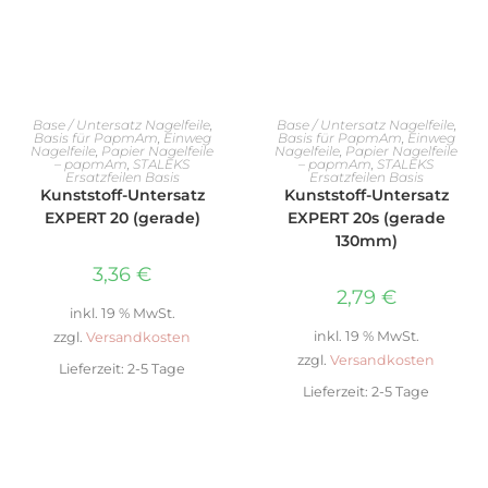
IN DEN WARENKORB
IN DEN WARENKORB
Base / Untersatz Nagelfeile
,
Base / Untersatz Nagelfeile
,
Basis für PapmAm
,
Einweg
Basis für PapmAm
,
Einweg
Nagelfeile
,
Papier Nagelfeile
Nagelfeile
,
Papier Nagelfeile
– papmAm
,
STALEKS
– papmAm
,
STALEKS
Ersatzfeilen Basis
Ersatzfeilen Basis
Kunststoff-Untersatz
Kunststoff-Untersatz
EXPERT 20 (gerade)
EXPERT 20s (gerade
130mm)
3,36
€
2,79
€
inkl. 19 % MwSt.
inkl. 19 % MwSt.
zzgl.
Versandkosten
zzgl.
Versandkosten
Lieferzeit:
2-5 Tage
Lieferzeit:
2-5 Tage