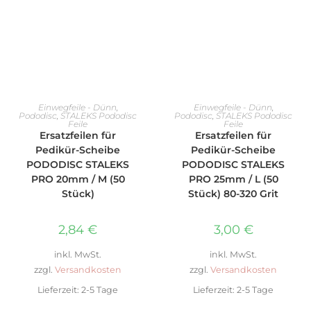
AUSFÜHRUNG WÄHLEN
AUSFÜHRUNG WÄHLEN
Einwegfeile - Dünn
,
Einwegfeile - Dünn
,
Pododisc
,
STALEKS Pododisc
Pododisc
,
STALEKS Pododisc
Feile
Feile
Ersatzfeilen für
Ersatzfeilen für
Pedikür-Scheibe
Pedikür-Scheibe
PODODISC STALEKS
PODODISC STALEKS
PRO 20mm / M (50
PRO 25mm / L (50
Stück)
Stück) 80-320 Grit
2,84
€
3,00
€
inkl. MwSt.
inkl. MwSt.
zzgl.
Versandkosten
zzgl.
Versandkosten
Lieferzeit:
2-5 Tage
Lieferzeit:
2-5 Tage