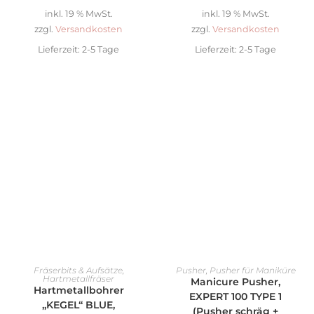
inkl. 19 % MwSt.
inkl. 19 % MwSt.
zzgl.
Versandkosten
zzgl.
Versandkosten
Lieferzeit:
2-5 Tage
Lieferzeit:
2-5 Tage
AUSFÜHRUNG WÄHLEN
IN DEN WARENKORB
Fräserbits & Aufsätze
,
Pusher
,
Pusher für Maniküre
Hartmetallfräser
Manicure Pusher,
Hartmetallbohrer
EXPERT 100 TYPE 1
„KEGEL“ BLUE,
(Pusher schräg +