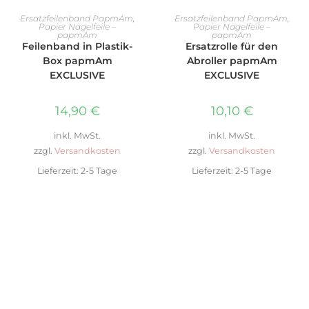
AUSFÜHRUNG WÄHLEN
AUSFÜHRUNG WÄHLEN
Ersatzfeilenband PapmAm
,
Ersatzfeilenband PapmAm
,
Papier Nagelfeile –
Papier Nagelfeile –
papmAm
papmAm
Feilenband in Plastik-
Ersatzrolle für den
Box papmAm
Abroller papmAm
EXCLUSIVE
EXCLUSIVE
14,90
€
10,10
€
inkl. MwSt.
inkl. MwSt.
zzgl.
Versandkosten
zzgl.
Versandkosten
Lieferzeit:
2-5 Tage
Lieferzeit:
2-5 Tage