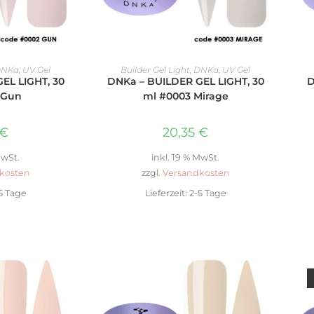
ENKORB
IN DEN WARENKORB
NKa
,
UV Gel
Builder Gel Light
,
DNKa
,
UV Gel
EL LIGHT, 30
DNKa – BUILDER GEL LIGHT, 30
D
 Gun
ml #0003 Mirage
€
20,35
€
MwSt.
inkl. 19 % MwSt.
kosten
zzgl.
Versandkosten
5 Tage
Lieferzeit:
2-5 Tage