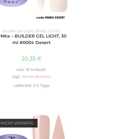
IN DEN WARENKORB
Builder Gel Light
,
DNKa
,
UV Gel
NKa – BUILDER GEL LIGHT, 30
ml #0004 Desert
20,35
€
inkl. 19 % MwSt.
zzgl.
Versandkosten
Lieferzeit:
2-5 Tage
NICHT VORRÄTIG