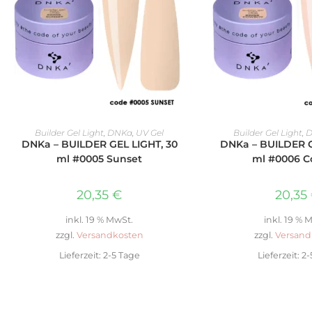
IN DEN WARENKORB
IN DEN WAR
Builder Gel Light
,
DNKa
,
UV Gel
Builder Gel Light
,
D
DNKa – BUILDER GEL LIGHT, 30
DNKa – BUILDER G
ml #0005 Sunset
ml #0006 
20,35
€
20,35
inkl. 19 % MwSt.
inkl. 19 % 
zzgl.
Versandkosten
zzgl.
Versand
Lieferzeit:
2-5 Tage
Lieferzeit:
2-