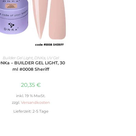
WEITERLESEN
Builder Gel Light
,
DNKa
,
UV Gel
NKa – BUILDER GEL LIGHT, 30
ml #0008 Sheriff
20,35
€
inkl. 19 % MwSt.
zzgl.
Versandkosten
Lieferzeit:
2-5 Tage