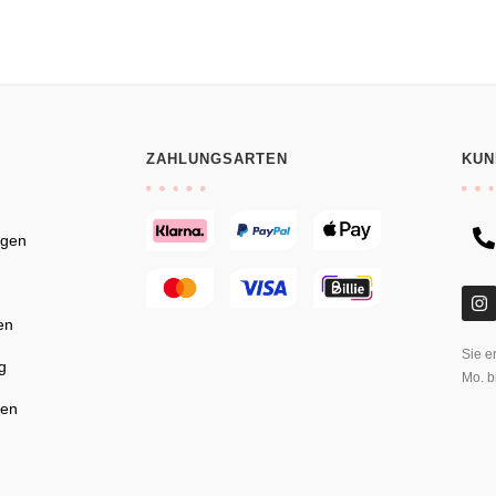
ZAHLUNGSARTEN
KUN
ngen
en
Sie e
g
Mo. b
gen