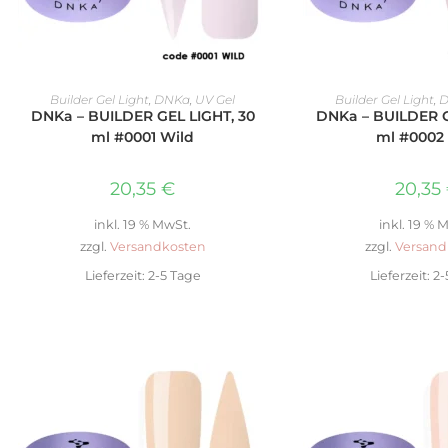
IN DEN WARENKORB
IN DEN WAR
Builder Gel Light
,
DNKa
,
UV Gel
Builder Gel Light
,
D
DNKa – BUILDER GEL LIGHT, 30
DNKa – BUILDER G
ml #0001 Wild
ml #0002
20,35
€
20,35
inkl. 19 % MwSt.
inkl. 19 % 
zzgl.
Versandkosten
zzgl.
Versand
Lieferzeit:
2-5 Tage
Lieferzeit:
2-