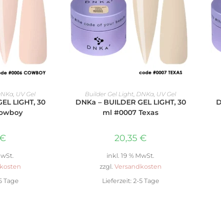
ENKORB
IN DEN WARENKORB
NKa
,
UV Gel
Builder Gel Light
,
DNKa
,
UV Gel
EL LIGHT, 30
DNKa – BUILDER GEL LIGHT, 30
D
Cowboy
ml #0007 Texas
€
20,35
€
MwSt.
inkl. 19 % MwSt.
kosten
zzgl.
Versandkosten
5 Tage
Lieferzeit:
2-5 Tage