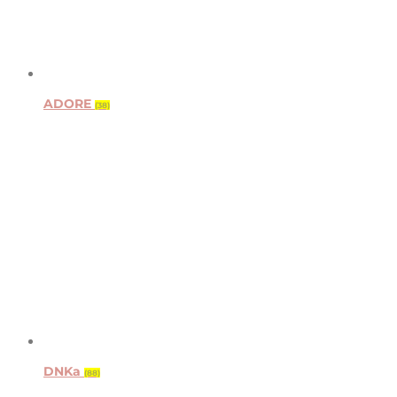
ADORE
(38)
DNKa
(88)