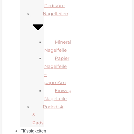
Pediküre
Nagelfeilen
Mineral
Nagelfeile
Papier
Nagelfeile
–
papmAm
Einweg
Nagelfeile
Pododisk
&
Pads
Flüssigkeiten