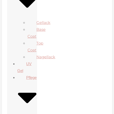
Gellack
Base
Coat
Top
Coat
Nagellack
UV
Gel
Pflege