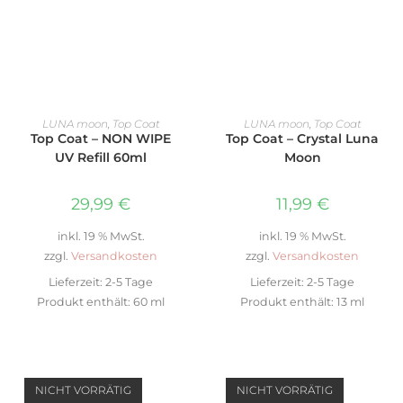
IN DEN WARENKORB
WEITERLESEN
LUNA moon
,
Top Coat
LUNA moon
,
Top Coat
Top Coat – NON WIPE
Top Coat – Crystal Luna
UV Refill 60ml
Moon
29,99
€
11,99
€
inkl. 19 % MwSt.
inkl. 19 % MwSt.
zzgl.
Versandkosten
zzgl.
Versandkosten
Lieferzeit:
2-5 Tage
Lieferzeit:
2-5 Tage
Produkt enthält: 60
ml
Produkt enthält: 13
ml
NICHT VORRÄTIG
NICHT VORRÄTIG