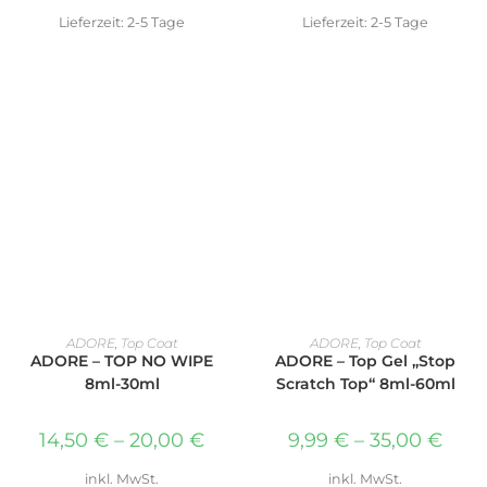
Lieferzeit:
2-5 Tage
Lieferzeit:
2-5 Tage
AUSFÜHRUNG WÄHLEN
AUSFÜHRUNG WÄHLEN
ADORE
,
Top Coat
ADORE
,
Top Coat
ADORE – TOP NO WIPE
ADORE – Top Gel „Stop
8ml-30ml
Scratch Top“ 8ml-60ml
14,50
€
–
20,00
€
9,99
€
–
35,00
€
inkl. MwSt.
inkl. MwSt.