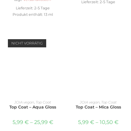
Lieferzeit:
2-5 Tage
Lieferzeit:
2-5 Tage
Produkt enthält: 13
ml
NICHT VORRÄTIG
AUSFÜHRUNG WÄHLEN
AUSFÜHRUNG WÄHLEN
JOIA vegan
,
Top Coat
JOIA vegan
,
Top Coat
Top Coat – Aqua Gloss
Top Coat – Mica Gloss
5,99
€
–
25,99
€
5,99
€
–
10,50
€