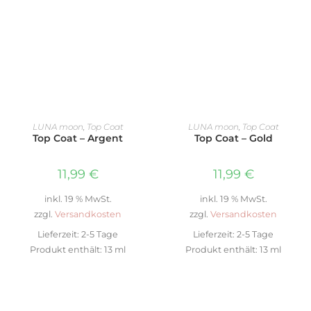
IN DEN WARENKORB
IN DEN WARENKORB
LUNA moon
,
Top Coat
LUNA moon
,
Top Coat
Top Coat – Argent
Top Coat – Gold
11,99
€
11,99
€
inkl. 19 % MwSt.
inkl. 19 % MwSt.
zzgl.
Versandkosten
zzgl.
Versandkosten
Lieferzeit:
2-5 Tage
Lieferzeit:
2-5 Tage
Produkt enthält: 13
ml
Produkt enthält: 13
ml