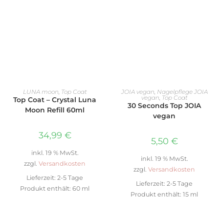
WEITERLESEN
WEITERLESEN
LUNA moon
,
Top Coat
JOIA vegan
,
Nagelpflege JOIA
vegan
,
Top Coat
Top Coat – Crystal Luna
30 Seconds Top JOIA
Moon Refill 60ml
vegan
34,99
€
5,50
€
inkl. 19 % MwSt.
inkl. 19 % MwSt.
zzgl.
Versandkosten
zzgl.
Versandkosten
Lieferzeit:
2-5 Tage
Lieferzeit:
2-5 Tage
Produkt enthält: 60
ml
Produkt enthält: 15
ml