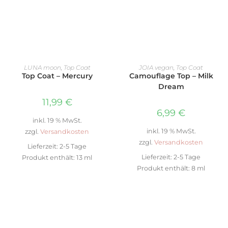
IN DEN WARENKORB
WEITERLESEN
LUNA moon
,
Top Coat
JOIA vegan
,
Top Coat
Top Coat – Mercury
Camouflage Top – Milk
Dream
11,99
€
6,99
€
inkl. 19 % MwSt.
inkl. 19 % MwSt.
zzgl.
Versandkosten
zzgl.
Versandkosten
Lieferzeit:
2-5 Tage
Lieferzeit:
2-5 Tage
Produkt enthält: 13
ml
Produkt enthält: 8
ml