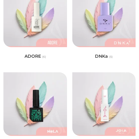
ADORE
DNKa
(6)
(5)