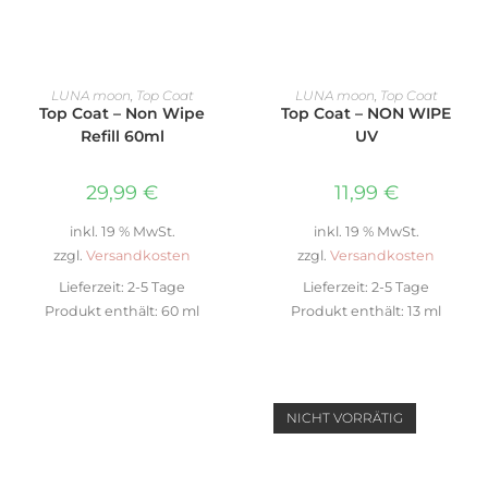
IN DEN WARENKORB
WEITERLESEN
LUNA moon
,
Top Coat
LUNA moon
,
Top Coat
Top Coat – Non Wipe
Top Coat – NON WIPE
Refill 60ml
UV
29,99
€
11,99
€
inkl. 19 % MwSt.
inkl. 19 % MwSt.
zzgl.
Versandkosten
zzgl.
Versandkosten
Lieferzeit:
2-5 Tage
Lieferzeit:
2-5 Tage
Produkt enthält: 60
ml
Produkt enthält: 13
ml
NICHT VORRÄTIG