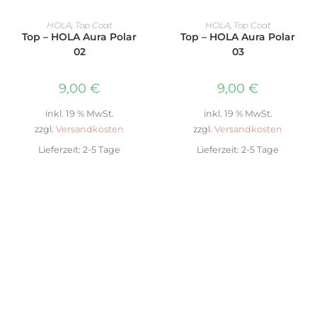
IN DEN WARENKORB
IN DEN WARENKORB
HOLA
,
Top Coat
HOLA
,
Top Coat
Top – HOLA Aura Polar
Top – HOLA Aura Polar
02
03
9,00
€
9,00
€
inkl. 19 % MwSt.
inkl. 19 % MwSt.
zzgl.
Versandkosten
zzgl.
Versandkosten
Lieferzeit:
2-5 Tage
Lieferzeit:
2-5 Tage