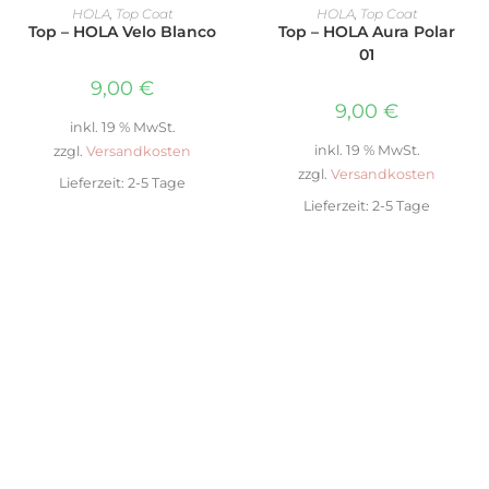
IN DEN WARENKORB
IN DEN WARENKORB
HOLA
,
Top Coat
HOLA
,
Top Coat
Top – HOLA Velo Blanco
Top – HOLA Aura Polar
01
9,00
€
9,00
€
inkl. 19 % MwSt.
inkl. 19 % MwSt.
zzgl.
Versandkosten
zzgl.
Versandkosten
Lieferzeit:
2-5 Tage
Lieferzeit:
2-5 Tage