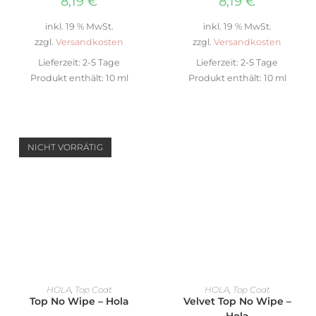
8,19
€
8,19
€
inkl. 19 % MwSt.
inkl. 19 % MwSt.
zzgl.
Versandkosten
zzgl.
Versandkosten
Lieferzeit:
2-5 Tage
Lieferzeit:
2-5 Tage
Produkt enthält: 10
ml
Produkt enthält: 10
ml
NICHT VORRÄTIG
WEITERLESEN
IN DEN WARENKORB
HOLA
,
Top Coat
HOLA
,
Top Coat
Top No Wipe – Hola
Velvet Top No Wipe –
Hola