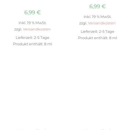
6,99
€
6,99
€
inkl. 19 % MwSt.
inkl. 19 % MwSt.
zzgl.
Versandkosten
zzgl.
Versandkosten
Lieferzeit:
2-5 Tage
Lieferzeit:
2-5 Tage
Produkt enthält: 8
ml
Produkt enthält: 8
ml
IN DEN WARENKORB
IN DEN WARENKORB