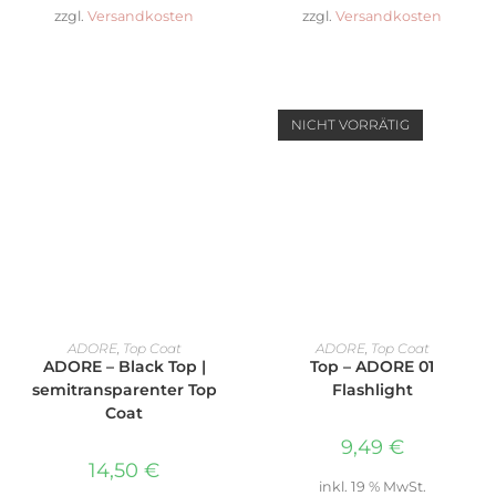
zzgl.
Versandkosten
zzgl.
Versandkosten
NICHT VORRÄTIG
IN DEN WARENKORB
WEITERLESEN
ADORE
,
Top Coat
ADORE
,
Top Coat
ADORE – Black Top |
Top – ADORE 01
semitransparenter Top
Flashlight
Coat
9,49
€
14,50
€
inkl. 19 % MwSt.