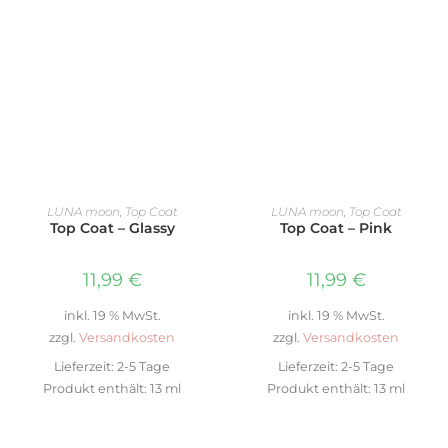
IN DEN WARENKORB
IN DEN WARENKORB
LUNA moon
,
Top Coat
LUNA moon
,
Top Coat
Top Coat – Glassy
Top Coat – Pink
11,99
€
11,99
€
inkl. 19 % MwSt.
inkl. 19 % MwSt.
zzgl.
Versandkosten
zzgl.
Versandkosten
Lieferzeit:
2-5 Tage
Lieferzeit:
2-5 Tage
Produkt enthält: 13
ml
Produkt enthält: 13
ml