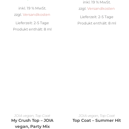
inkl. 19 % MwSt.
inkl. 19 % MwSt.
zzgl.
Versandkosten
zzgl.
Versandkosten
Lieferzeit:
2-5 Tage
Lieferzeit:
2-5 Tage
Produkt enthält: 8
ml
Produkt enthält: 8
ml
IN DEN WARENKORB
IN DEN WARENKORB
JOIA vegan
,
Top Coat
JOIA vegan
,
Top Coat
My Crush Top – JOIA
Top Coat – Summer Hit
vegan, Party Mix