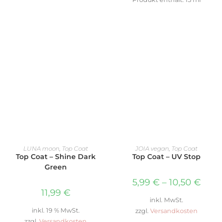
IN DEN WARENKORB
AUSFÜHRUNG WÄHLEN
LUNA moon
,
Top Coat
JOIA vegan
,
Top Coat
Top Coat – Shine Dark
Top Coat – UV Stop
Green
5,99
€
–
10,50
€
11,99
€
inkl. MwSt.
inkl. 19 % MwSt.
zzgl.
Versandkosten
zzgl.
Versandkosten