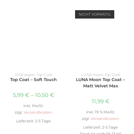
NICHT VORRÄTIG
AUSFÜHRUNG WÄHLEN
WEITERLESEN
JOIA vegan
,
Top Coat
LUNA moon
,
Top Coat
Top Coat – Soft Touch
LUNA Moon Top Coat –
Matt Velvet Max
5,99
€
–
10,50
€
11,99
€
inkl. MwSt.
inkl. 19 % MwSt.
zzgl.
Versandkosten
zzgl.
Versandkosten
Lieferzeit:
2-5 Tage
Lieferzeit:
2-5 Tage
Produkt enthält: 13
ml