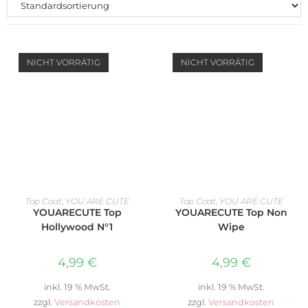
NICHT VORRÄTIG
NICHT VORRÄTIG
WEITERLESEN
WEITERLESEN
Top Coat
,
YOU ARE CUTE
Top Coat
,
YOU ARE CUTE
YOUARECUTE Top
YOUARECUTE Top Non
Hollywood N°1
Wipe
4,99
€
4,99
€
inkl. 19 % MwSt.
inkl. 19 % MwSt.
zzgl.
Versandkosten
zzgl.
Versandkosten