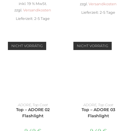
inkl. 19 % MwSt.
zzgl.
Versandkosten
zzgl.
Versandkosten
Lieferzeit:
2-5 Tage
Lieferzeit:
2-5 Tage
NICHT VORRÄTIG
NICHT VORRÄTIG
WEITERLESEN
WEITERLESEN
ADORE
,
Top Coat
ADORE
,
Top Coat
Top – ADORE 02
Top – ADORE 03
Flashlight
Flashlight
9,49
€
9,49
€