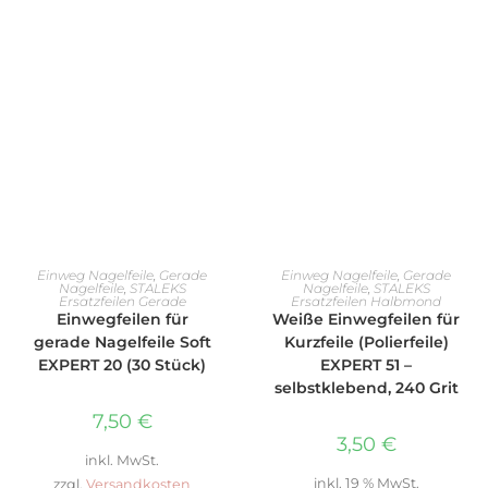
AUSFÜHRUNG WÄHLEN
IN DEN WARENKORB
Einweg Nagelfeile
,
Gerade
Einweg Nagelfeile
,
Gerade
Nagelfeile
,
STALEKS
Nagelfeile
,
STALEKS
Ersatzfeilen Gerade
Ersatzfeilen Halbmond
Einwegfeilen für
Weiße Einwegfeilen für
gerade Nagelfeile Soft
Kurzfeile (Polierfeile)
EXPERT 20 (30 Stück)
EXPERT 51 –
selbstklebend, 240 Grit
7,50
€
3,50
€
inkl. MwSt.
inkl. 19 % MwSt.
zzgl.
Versandkosten