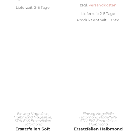
zzgl.
Versandkosten
Lieferzeit:
2-5 Tage
Lieferzeit:
2-5 Tage
Produkt enthält: 10
Stk.
AUSFÜHRUNG WÄHLEN
AUSFÜHRUNG WÄHLEN
Einweg Nagelfeile
,
Einweg Nagelfeile
,
Halbmond Nagelfeile
,
Halbmond Nagelfeile
,
STALEKS Ersatzfeilen
STALEKS Ersatzfeilen
Halbmond
Halbmond
Ersatzfeilen Soft
Ersatzfeilen Halbmond