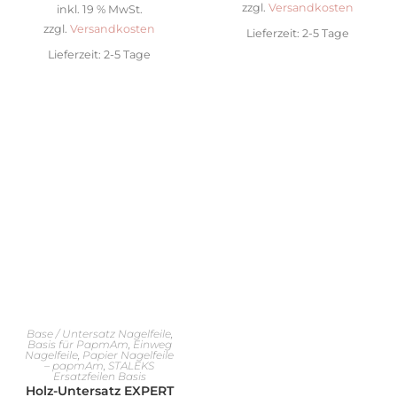
zzgl.
Versandkosten
inkl. 19 % MwSt.
zzgl.
Versandkosten
Lieferzeit:
2-5 Tage
Lieferzeit:
2-5 Tage
IN DEN WARENKORB
Base / Untersatz Nagelfeile
,
Basis für PapmAm
,
Einweg
Nagelfeile
,
Papier Nagelfeile
– papmAm
,
STALEKS
Ersatzfeilen Basis
Holz-Untersatz EXPERT