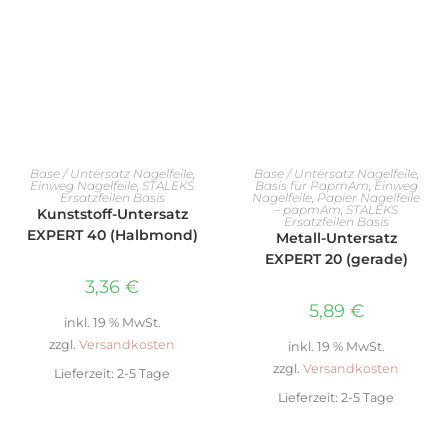
IN DEN WARENKORB
WEITERLESEN
Base / Untersatz Nagelfeile
,
Base / Untersatz Nagelfeile
,
Einweg Nagelfeile
,
STALEKS
Basis für PapmAm
,
Einweg
Ersatzfeilen Basis
Nagelfeile
,
Papier Nagelfeile
– papmAm
,
STALEKS
Kunststoff-Untersatz
Ersatzfeilen Basis
EXPERT 40 (Halbmond)
Metall-Untersatz
EXPERT 20 (gerade)
3,36
€
5,89
€
inkl. 19 % MwSt.
zzgl.
Versandkosten
inkl. 19 % MwSt.
zzgl.
Versandkosten
Lieferzeit:
2-5 Tage
Lieferzeit:
2-5 Tage