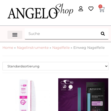
0
Home
»
Nagelinstrumente
»
Nagelfeile
»
Einweg Nagelfeile