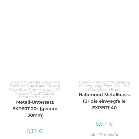
IN DEN WARENKORB
IN DEN WARENKORB
Base / Untersatz Nagelfeile
,
Base / Untersatz Nagelfeile
,
Basis für PapmAm
,
Einweg
Einweg Nagelfeile
,
STALEKS
Nagelfeile
,
Papier Nagelfeile
Ersatzfeilen Basis
– papmAm
,
STALEKS
Halbmond Metallbasis
Ersatzfeilen Basis
für die einwegfeile
Metall-Untersatz
EXPERT 40
EXPERT 20s (gerade
130mm)
6,97
€
5,17
€
inkl. 19 % MwSt.