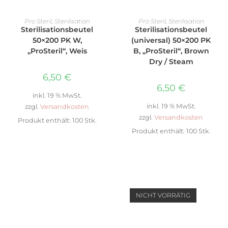
IN DEN WARENKORB
IN DEN WARENKORB
Pro Steril
,
Sterilisation
Pro Steril
,
Sterilisation
Sterilisationsbeutel
Sterilisationsbeutel
50×200 PK W,
(universal) 50×200 PK
„ProSteril“, Weis
B, „ProSteril“, Brown
Dry / Steam
6,50
€
6,50
€
inkl. 19 % MwSt.
inkl. 19 % MwSt.
zzgl.
Versandkosten
zzgl.
Versandkosten
Produkt enthält: 100
Stk.
Produkt enthält: 100
Stk.
NICHT VORRÄTIG