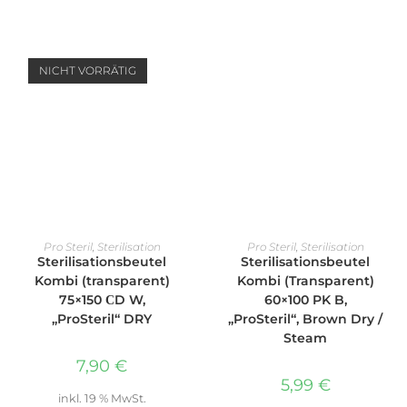
NICHT VORRÄTIG
WEITERLESEN
IN DEN WARENKORB
Pro Steril
,
Sterilisation
Pro Steril
,
Sterilisation
Sterilisationsbeutel
Sterilisationsbeutel
Kombi (transparent)
Kombi (Transparent)
75×150 СD W,
60×100 PK B,
„ProSteril“ DRY
„ProSteril“, Brown Dry /
Steam
7,90
€
5,99
€
inkl. 19 % MwSt.