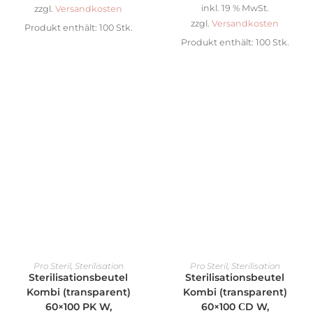
inkl. 19 % MwSt.
zzgl.
Versandkosten
zzgl.
Versandkosten
Produkt enthält: 100
Stk.
Produkt enthält: 100
Stk.
IN DEN WARENKORB
IN DEN WARENKORB
Pro Steril
,
Sterilisation
Pro Steril
,
Sterilisation
Sterilisationsbeutel
Sterilisationsbeutel
Kombi (transparent)
Kombi (transparent)
60×100 PK W,
60×100 СD W,