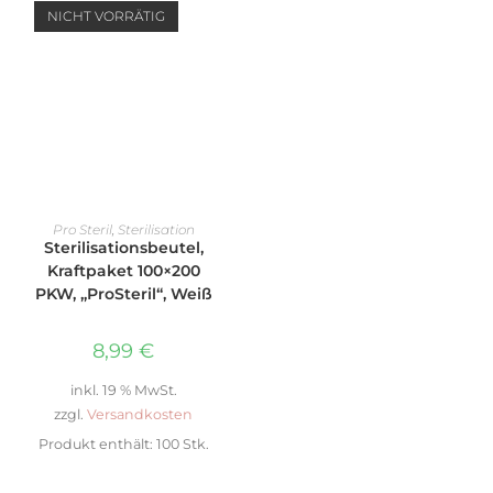
NICHT VORRÄTIG
WEITERLESEN
Pro Steril
,
Sterilisation
Sterilisationsbeutel,
Kraftpaket 100×200
PKW, „ProSteril“, Weiß
8,99
€
inkl. 19 % MwSt.
zzgl.
Versandkosten
Produkt enthält: 100
Stk.