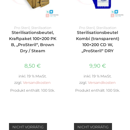
WEITERLESEN
WEITERLESEN
Pro Steril
,
Sterilisation
Pro Steril
,
Sterilisation
Sterilisationsbeutel,
Sterilisationsbeutel
Kraftpaket 100×200 PK
Kombi (transparent)
B, „ProSteril“, Brown
100×200 CD W,
Dry / Steam
„ProSteril“ DRY
8,50
€
9,90
€
inkl. 19 % MwSt.
inkl. 19 % MwSt.
zzgl.
Versandkosten
zzgl.
Versandkosten
Produkt enthält: 100
Stk.
Produkt enthält: 100
Stk.
NICHT VORRÄTIG
NICHT VORRÄTIG