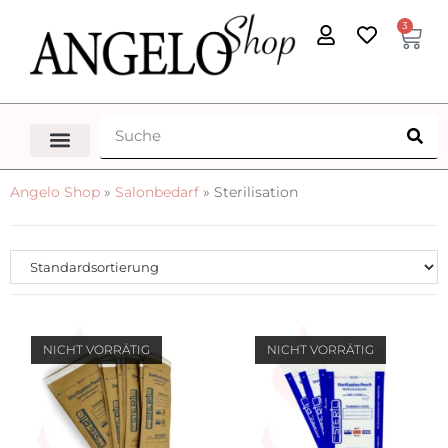
3
Angelo Shop
»
Salonbedarf
»
Sterilisation
NICHT VORRÄTIG
NICHT VORRÄTIG