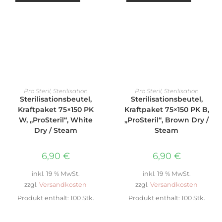
WEITERLESEN
WEITERLESEN
Pro Steril
,
Sterilisation
Pro Steril
,
Sterilisation
Sterilisationsbeutel,
Sterilisationsbeutel,
Kraftpaket 75×150 PK
Kraftpaket 75×150 PK B,
W, „ProSteril“, White
„ProSteril“, Brown Dry /
Dry / Steam
Steam
6,90
€
6,90
€
inkl. 19 % MwSt.
inkl. 19 % MwSt.
zzgl.
Versandkosten
zzgl.
Versandkosten
Produkt enthält: 100
Stk.
Produkt enthält: 100
Stk.