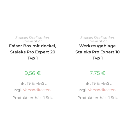
IN DEN WARENKORB
WEITERLESEN
Staleks Sterilisation
,
Staleks Sterilisation
,
Sterilisation
Sterilisation
Fräser Box mit deckel,
Werkzeugablage
Staleks Pro Expert 20
Staleks Pro Expert 10
Typ 1
Typ 1
9,56
€
7,75
€
inkl. 19 % MwSt.
inkl. 19 % MwSt.
zzgl.
Versandkosten
zzgl.
Versandkosten
Produkt enthält: 1
Stk.
Produkt enthält: 1
Stk.