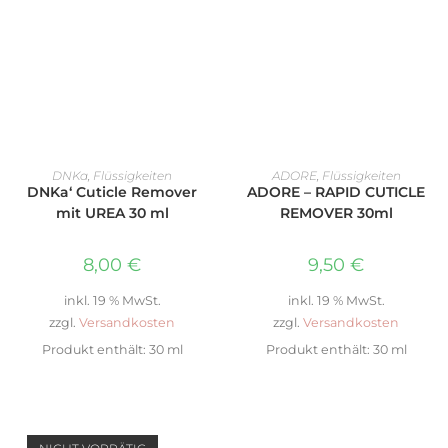
IN DEN WARENKORB
WEITERLESEN
DNKa
,
Flüssigkeiten
ADORE
,
Flüssigkeiten
DNKa‘ Cuticle Remover
ADORE – RAPID CUTICLE
mit UREA 30 ml
REMOVER 30ml
8,00
€
9,50
€
inkl. 19 % MwSt.
inkl. 19 % MwSt.
zzgl.
Versandkosten
zzgl.
Versandkosten
Produkt enthält: 30
ml
Produkt enthält: 30
ml