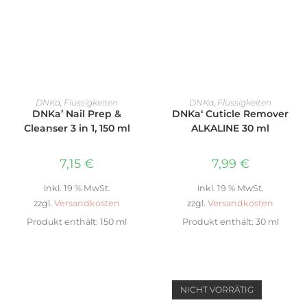
WEITERLESEN
WEITERLESEN
DNKa
,
Flüssigkeiten
DNKa
,
Flüssigkeiten
DNKa’ Nail Prep &
DNKa‘ Cuticle Remover
Cleanser 3 in 1, 150 ml
ALKALINE 30 ml
7,15
€
7,99
€
inkl. 19 % MwSt.
inkl. 19 % MwSt.
zzgl.
Versandkosten
zzgl.
Versandkosten
Produkt enthält: 150
ml
Produkt enthält: 30
ml
NICHT VORRÄTIG