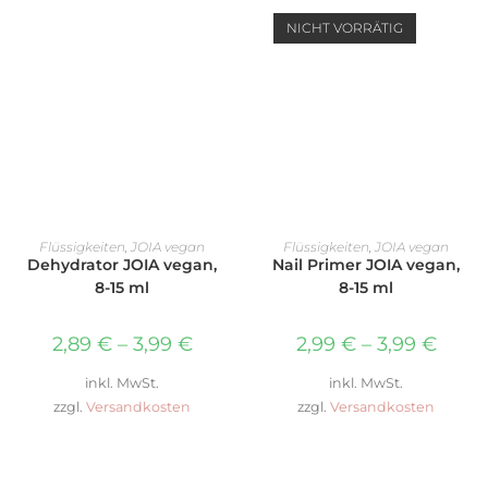
NICHT VORRÄTIG
AUSFÜHRUNG WÄHLEN
AUSFÜHRUNG WÄHLEN
Flüssigkeiten
,
JOIA vegan
Flüssigkeiten
,
JOIA vegan
Dehydrator JOIA vegan,
Nail Primer JOIA vegan,
8-15 ml
8-15 ml
2,89
€
–
3,99
€
2,99
€
–
3,99
€
inkl. MwSt.
inkl. MwSt.
zzgl.
Versandkosten
zzgl.
Versandkosten