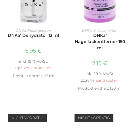
IN DEN WARENKORB
IN DEN WARENKORB
DNKa
,
Flüssigkeiten
DNKa
,
Flüssigkeiten
DNKa‘ Dehydrator 12 ml
DNKa‘
Nagellackentferner 150
ml
6,95
€
inkl. 19 % MwSt.
7,15
€
zzgl.
Versandkosten
inkl. 19 % MwSt.
Produkt enthält: 12
ml
zzgl.
Versandkosten
Produkt enthält: 150
ml
NICHT VORRÄTIG
NICHT VORRÄTIG