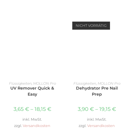
NICHT VORRÄTIG
AUSFÜHRUNG WÄHLEN
AUSFÜHRUNG WÄHLEN
Flüssigkeiten
,
MOLLON Pro
Flüssigkeiten
,
MOLLON Pro
UV Remover Quick &
Dehydrator Pre Nail
Easy
Prep
3,65
€
–
18,15
€
3,90
€
–
19,15
€
inkl. MwSt.
inkl. MwSt.
zzgl.
Versandkosten
zzgl.
Versandkosten