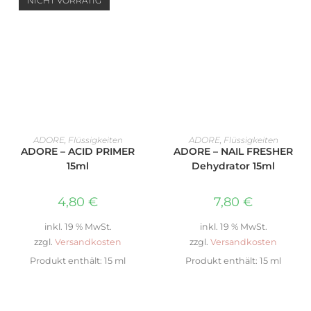
NICHT VORRÄTIG
WEITERLESEN
IN DEN WARENKORB
ADORE
,
Flüssigkeiten
ADORE
,
Flüssigkeiten
ADORE – ACID PRIMER
ADORE – NAIL FRESHER
15ml
Dehydrator 15ml
4,80
€
7,80
€
inkl. 19 % MwSt.
inkl. 19 % MwSt.
zzgl.
Versandkosten
zzgl.
Versandkosten
Produkt enthält: 15
ml
Produkt enthält: 15
ml