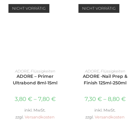
NICHT VORRÄTIG
NICHT VORRÄTIG
AUSFÜHRUNG WÄHLEN
AUSFÜHRUNG WÄHLEN
ADORE
,
Flüssigkeiten
ADORE
,
Flüssigkeiten
ADORE – Primer
ADORE -Nail Prep &
Ultrabond 8ml-15ml
Finish 125ml-250ml
3,80
€
–
7,80
€
7,30
€
–
8,80
€
inkl. MwSt.
inkl. MwSt.
zzgl.
Versandkosten
zzgl.
Versandkosten