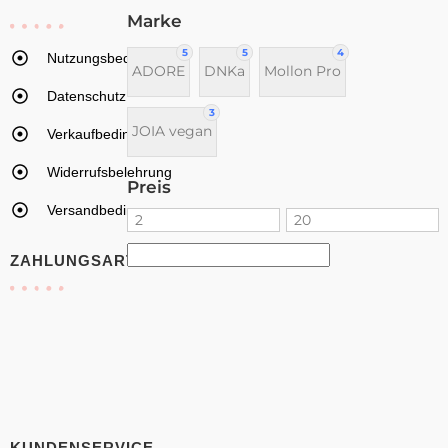
Marke
5
5
4
Nutzungsbedingungen
ADORE
DNKa
Mollon Pro
Datenschutz
3
JOIA vegan
Verkaufbedingungen
Widerrufsbelehrung
Preis
Versandbedingungen
ZAHLUNGSARTEN
KUNDENSERVICE