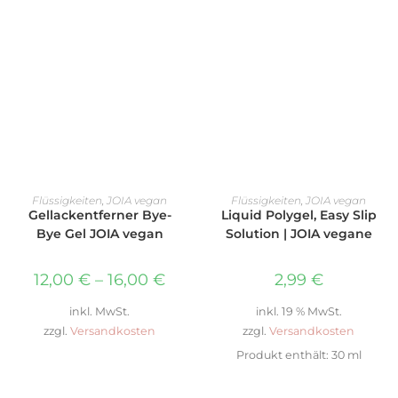
AUSFÜHRUNG WÄHLEN
IN DEN WARENKORB
Flüssigkeiten
,
JOIA vegan
Flüssigkeiten
,
JOIA vegan
Gellackentferner Bye-
Liquid Polygel, Easy Slip
Bye Gel JOIA vegan
Solution | JOIA vegane
12,00
€
–
16,00
€
2,99
€
inkl. MwSt.
inkl. 19 % MwSt.
zzgl.
Versandkosten
zzgl.
Versandkosten
Produkt enthält: 30
ml