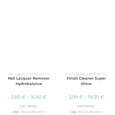
AUSFÜHRUNG WÄHLEN
AUSFÜHRUNG WÄHLEN
Flüssigkeiten
,
MOLLON Pro
Flüssigkeiten
,
MOLLON Pro
Nail Lacquer Remover
Finish Cleaner Super
Hydrobalance
Shine
2,80
€
–
16,50
€
3,99
€
–
19,30
€
inkl. MwSt.
inkl. MwSt.
zzgl.
Versandkosten
zzgl.
Versandkosten