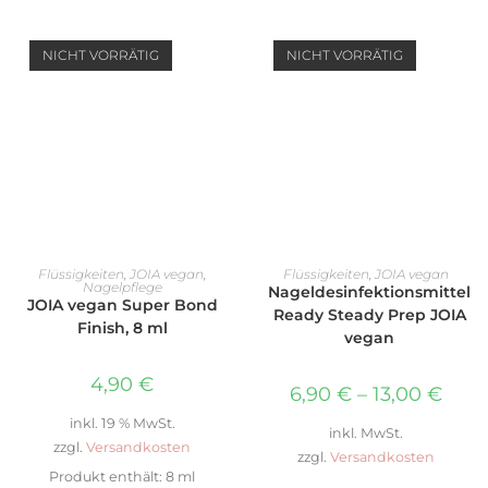
NICHT VORRÄTIG
NICHT VORRÄTIG
WEITERLESEN
AUSFÜHRUNG WÄHLEN
Flüssigkeiten
,
JOIA vegan
,
Flüssigkeiten
,
JOIA vegan
Nagelpflege
Nageldesinfektionsmittel
JOIA vegan Super Bond
Ready Steady Prep JOIA
Finish, 8 ml
vegan
4,90
€
6,90
€
–
13,00
€
inkl. 19 % MwSt.
inkl. MwSt.
zzgl.
Versandkosten
zzgl.
Versandkosten
Produkt enthält: 8
ml