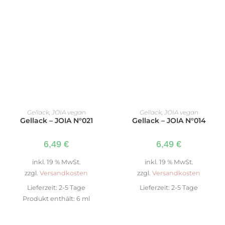
IN DEN WARENKORB
IN DEN WARENKORB
Gellack
,
JOIA vegan
Gellack
,
JOIA vegan
Gellack – JOIA N°021
Gellack – JOIA N°014
6,49
€
6,49
€
inkl. 19 % MwSt.
inkl. 19 % MwSt.
zzgl.
Versandkosten
zzgl.
Versandkosten
Lieferzeit:
2-5 Tage
Lieferzeit:
2-5 Tage
Produkt enthält: 6
ml