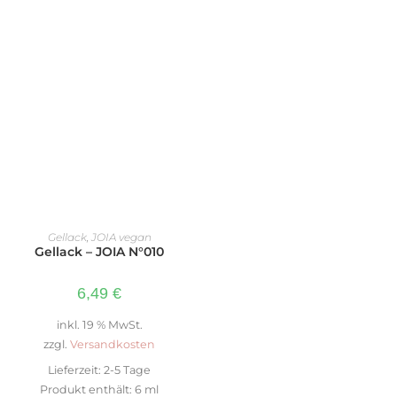
IN DEN WARENKORB
Gellack
,
JOIA vegan
Gellack – JOIA N°010
6,49
€
inkl. 19 % MwSt.
zzgl.
Versandkosten
Lieferzeit:
2-5 Tage
Produkt enthält: 6
ml