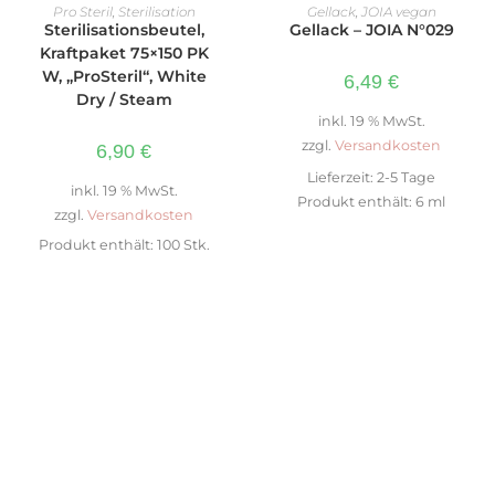
WEITERLESEN
IN DEN WARENKORB
Pro Steril
,
Sterilisation
Gellack
,
JOIA vegan
Sterilisationsbeutel,
Gellack – JOIA N°029
Kraftpaket 75×150 PK
W, „ProSteril“, White
6,49
€
Dry / Steam
inkl. 19 % MwSt.
zzgl.
Versandkosten
6,90
€
Lieferzeit:
2-5 Tage
inkl. 19 % MwSt.
Produkt enthält: 6
ml
zzgl.
Versandkosten
Produkt enthält: 100
Stk.