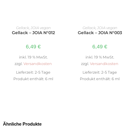
IN DEN WARENKORB
IN DEN WARENKORB
Gellack
,
JOIA vegan
Gellack
,
JOIA vegan
Gellack – JOIA N°012
Gellack – JOIA N°003
6,49
€
6,49
€
inkl. 19 % MwSt.
inkl. 19 % MwSt.
zzgl.
Versandkosten
zzgl.
Versandkosten
Lieferzeit:
2-5 Tage
Lieferzeit:
2-5 Tage
Produkt enthält: 6
ml
Produkt enthält: 6
ml
Ähnliche Produkte