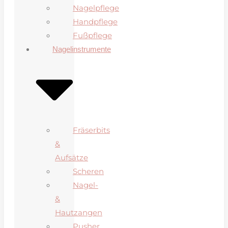
Nagelpflege
Handpflege
Fußpflege
Nagelinstrumente
Fräserbits
&
Aufsätze
Scheren
Nagel-
&
Hautzangen
Pusher