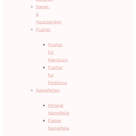
Nagel-
&
Hautzangen
Pusher
Pusher
für
Maniküre
Pusher
für
Pediküre
Nagelfeilen
Mineral
Nagelfeile
Papier
Nagelfeile
–