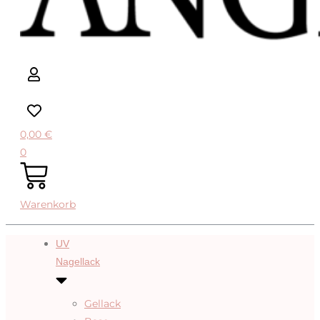
0,00
€
0
Warenkorb
UV
Nagellack
Gellack