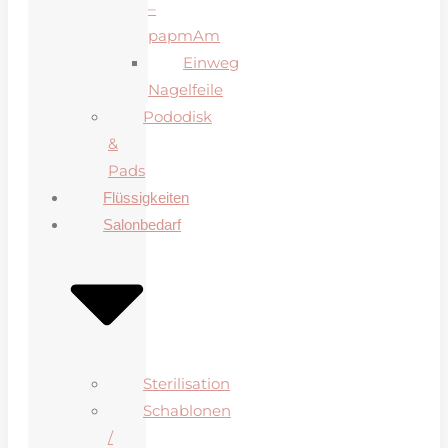
–
papmAm
Einweg
Nagelfeile
Pododisk
&
Pads
Flüssigkeiten
Salonbedarf
Sterilisation
Schablonen
/