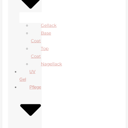
Gellack
Base
Coat
Top
Coat
Nagellack
UV
Gel
Pflege