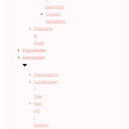
papmAm
Einweg
Nagelfeile
Pododisk
&
Pads
Flüssigkeiten
Salonbedarf
Sterilisation
Schablonen
/
Tips
Nail
Art
/
Design