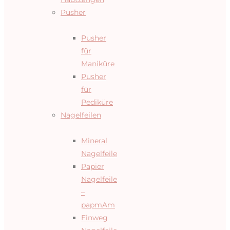
Pusher
Pusher
für
Maniküre
Pusher
für
Pediküre
Nagelfeilen
Mineral
Nagelfeile
Papier
Nagelfeile
–
papmAm
Einweg