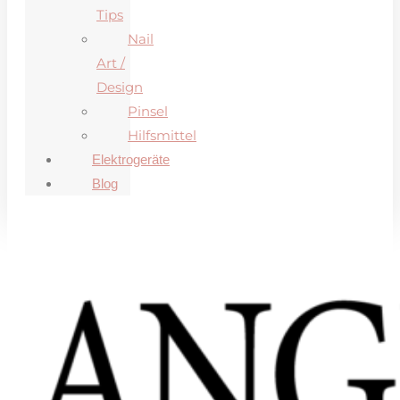
Tips
Nail
Art /
Design
Pinsel
Hilfsmittel
Elektrogeräte
Blog