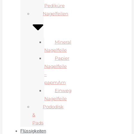
Pediküre
Nagelfeilen
Mineral
Nagelfeile
Papier
Nagelfeile
–
papmAm
Einweg
Nagelfeile
Pododisk
&
Pads
Flüssigkeiten