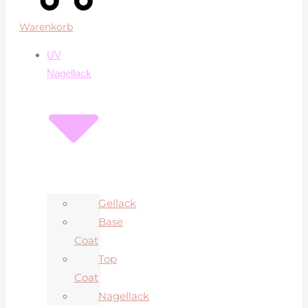
Warenkorb
UV
Nagellack
Gellack
Base
Coat
Top
Coat
Nagellack