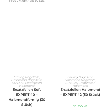
Produkt enthält: 50
Stk.
AUSFÜHRUNG WÄHLEN
AUSFÜHRUNG WÄHLEN
Einweg Nagelfeile
,
Einweg Nagelfeile
,
Halbmond Nagelfeile
,
Halbmond Nagelfeile
,
STALEKS Ersatzfeilen
STALEKS Ersatzfeilen
Halbmond
Halbmond
Ersatzfeilen Soft
Ersatzfeilen Halbmond
EXPERT 40 –
– EXPERT 42 (50 Stück)
Halbmondförmig (30
Stück)
11,50
€