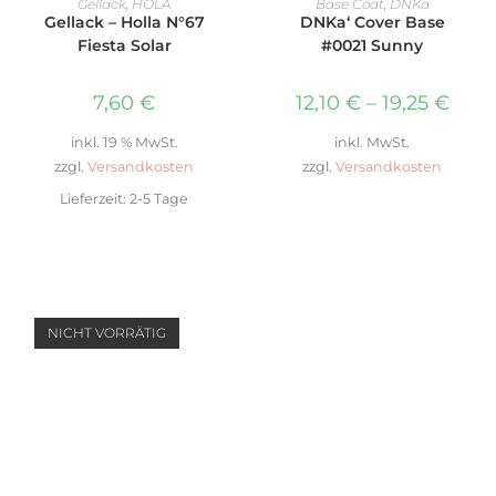
Gellack
,
HOLA
Base Coat
,
DNKa
Gellack – Holla N°67
DNKa‘ Cover Base
Fiesta Solar
#0021 Sunny
7,60
€
12,10
€
–
19,25
€
inkl. 19 % MwSt.
inkl. MwSt.
zzgl.
Versandkosten
zzgl.
Versandkosten
Lieferzeit:
2-5 Tage
NICHT VORRÄTIG