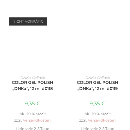
NICHT VORRÄTIG
WEITERLESEN
IN DEN WARENKORB
DNKa
,
Gellack
DNKa
,
Gellack
COLOR GEL POLISH
COLOR GEL POLISH
„DNKa“, 12 ml #0118
„DNKa“, 12 ml #0119
9,35
€
9,35
€
inkl. 19 % MwSt.
inkl. 19 % MwSt.
zzgl.
Versandkosten
zzgl.
Versandkosten
Lieferzeit:
2-5 Tage
Lieferzeit:
2-5 Tage