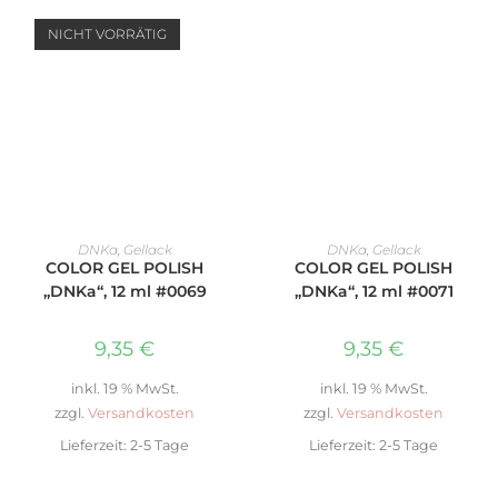
NICHT VORRÄTIG
WEITERLESEN
IN DEN WARENKORB
DNKa
,
Gellack
DNKa
,
Gellack
COLOR GEL POLISH
COLOR GEL POLISH
„DNKa“, 12 ml #0069
„DNKa“, 12 ml #0071
9,35
€
9,35
€
inkl. 19 % MwSt.
inkl. 19 % MwSt.
zzgl.
Versandkosten
zzgl.
Versandkosten
Lieferzeit:
2-5 Tage
Lieferzeit:
2-5 Tage