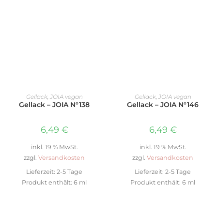
IN DEN WARENKORB
IN DEN WARENKORB
Gellack
,
JOIA vegan
Gellack
,
JOIA vegan
Gellack – JOIA N°138
Gellack – JOIA N°146
6,49
€
6,49
€
inkl. 19 % MwSt.
inkl. 19 % MwSt.
zzgl.
Versandkosten
zzgl.
Versandkosten
Lieferzeit:
2-5 Tage
Lieferzeit:
2-5 Tage
Produkt enthält: 6
ml
Produkt enthält: 6
ml