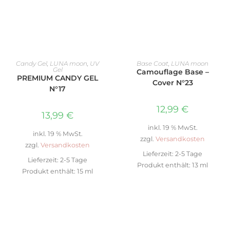
IN DEN WARENKORB
IN DEN WARENKORB
Candy Gel
,
LUNA moon
,
UV
Base Coat
,
LUNA moon
Gel
Camouflage Base –
PREMIUM CANDY GEL
Cover N°23
N°17
12,99
€
13,99
€
inkl. 19 % MwSt.
inkl. 19 % MwSt.
zzgl.
Versandkosten
zzgl.
Versandkosten
Lieferzeit:
2-5 Tage
Lieferzeit:
2-5 Tage
Produkt enthält: 13
ml
Produkt enthält: 15
ml