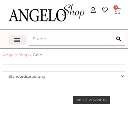
0
Angelo Shop
»
Gelb
NICHT VORRÄTIG