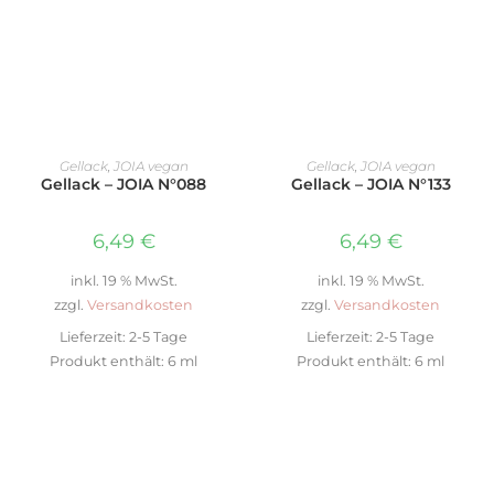
IN DEN WARENKORB
IN DEN WARENKORB
Gellack
,
JOIA vegan
Gellack
,
JOIA vegan
Gellack – JOIA N°088
Gellack – JOIA N°133
6,49
€
6,49
€
inkl. 19 % MwSt.
inkl. 19 % MwSt.
zzgl.
Versandkosten
zzgl.
Versandkosten
Lieferzeit:
2-5 Tage
Lieferzeit:
2-5 Tage
Produkt enthält: 6
ml
Produkt enthält: 6
ml