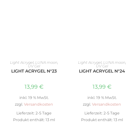
IN DEN WARENKORB
IN DEN WARENKORB
Light Acrygel
,
LUNA moon
,
Light Acrygel
,
LUNA moon
,
UV Gel
UV Gel
LIGHT ACRYGEL N°23
LIGHT ACRYGEL N°24
13,99
€
13,99
€
inkl. 19 % MwSt.
inkl. 19 % MwSt.
zzgl.
Versandkosten
zzgl.
Versandkosten
Lieferzeit:
2-5 Tage
Lieferzeit:
2-5 Tage
Produkt enthält: 13
ml
Produkt enthält: 13
ml