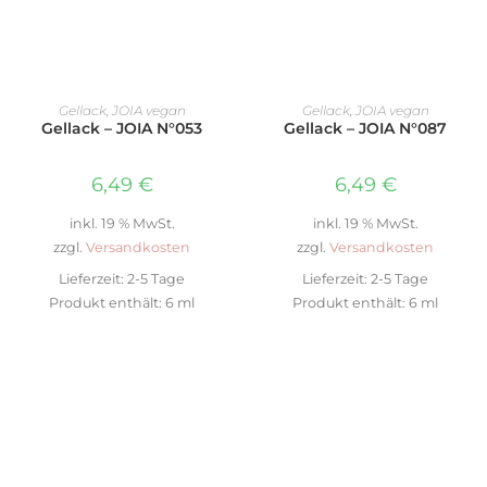
IN DEN WARENKORB
IN DEN WARENKORB
Gellack
,
JOIA vegan
Gellack
,
JOIA vegan
Gellack – JOIA N°053
Gellack – JOIA N°087
6,49
€
6,49
€
inkl. 19 % MwSt.
inkl. 19 % MwSt.
zzgl.
Versandkosten
zzgl.
Versandkosten
Lieferzeit:
2-5 Tage
Lieferzeit:
2-5 Tage
Produkt enthält: 6
ml
Produkt enthält: 6
ml