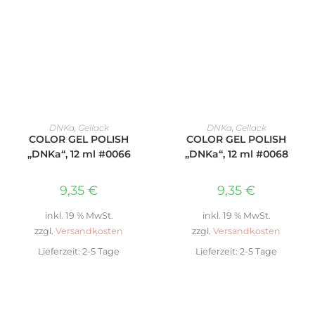
IN DEN WARENKORB
IN DEN WARENKORB
DNKa
,
Gellack
DNKa
,
Gellack
COLOR GEL POLISH
COLOR GEL POLISH
„DNKa“, 12 ml #0066
„DNKa“, 12 ml #0068
9,35
€
9,35
€
inkl. 19 % MwSt.
inkl. 19 % MwSt.
zzgl.
Versandkosten
zzgl.
Versandkosten
Lieferzeit:
2-5 Tage
Lieferzeit:
2-5 Tage