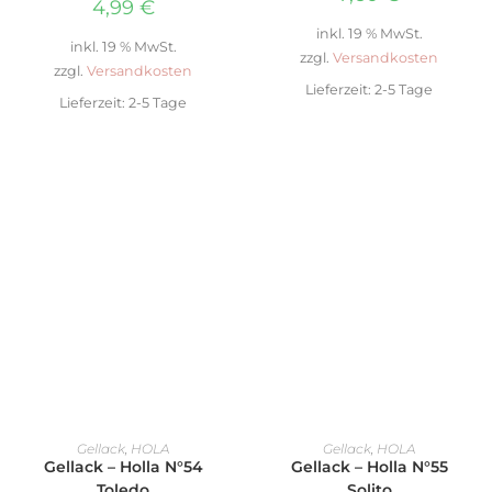
4,99
€
inkl. 19 % MwSt.
inkl. 19 % MwSt.
zzgl.
Versandkosten
zzgl.
Versandkosten
Lieferzeit:
2-5 Tage
Lieferzeit:
2-5 Tage
IN DEN WARENKORB
IN DEN WARENKORB
Gellack
,
HOLA
Gellack
,
HOLA
Gellack – Holla N°54
Gellack – Holla N°55
Toledo
Solito