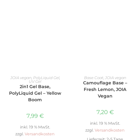
IN DEN WARENKORB
IN DEN WARENKORB
JOIA vegan
,
PolyLiquid Gel
,
Base Coat
,
JOIA vegan
UV Gel
Camouflage Base –
2in1 Gel Base,
Fresh Lemon, JOIA
PolyLiquid Gel – Yellow
Vegan
Boom
7,20
€
7,99
€
inkl. 19 % MwSt.
inkl. 19 % MwSt.
zzgl.
Versandkosten
zzgl.
Versandkosten
Lieferzeit:
2-5 Tage