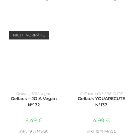
NICHT VORRÄTIG
WEITERLESEN
IN DEN WARENKORB
Gellack
,
JOIA vegan
Gellack
,
YOU ARE CUTE
Gellack – JOIA Vegan
Gellack YOUARECUTE
N°172
N°137
6,49
€
4,99
€
inkl. 19 % MwSt.
inkl. 19 % MwSt.