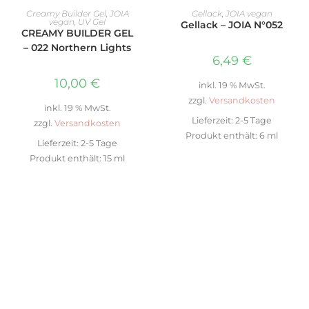
IN DEN WARENKORB
IN DEN WARENKORB
Creamy Builder Gel
,
JOIA
Gellack
,
JOIA vegan
vegan
,
UV Gel
Gellack – JOIA N°052
CREAMY BUILDER GEL
– 022 Northern Lights
6,49
€
10,00
€
inkl. 19 % MwSt.
zzgl.
Versandkosten
inkl. 19 % MwSt.
Lieferzeit:
2-5 Tage
zzgl.
Versandkosten
Produkt enthält: 6
ml
Lieferzeit:
2-5 Tage
Produkt enthält: 15
ml