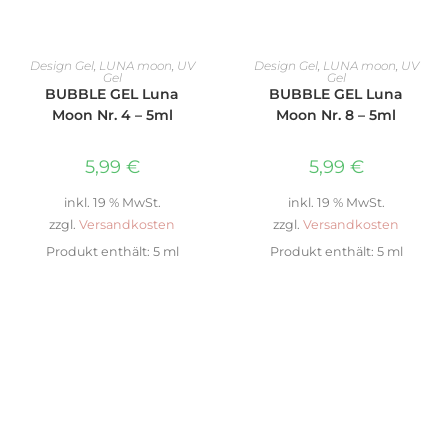
IN DEN WARENKORB
IN DEN WARENKORB
Design Gel
,
LUNA moon
,
UV
Design Gel
,
LUNA moon
,
UV
Gel
Gel
BUBBLE GEL Luna
BUBBLE GEL Luna
Moon Nr. 4 – 5ml
Moon Nr. 8 – 5ml
5,99
€
5,99
€
inkl. 19 % MwSt.
inkl. 19 % MwSt.
zzgl.
Versandkosten
zzgl.
Versandkosten
Produkt enthält: 5
ml
Produkt enthält: 5
ml