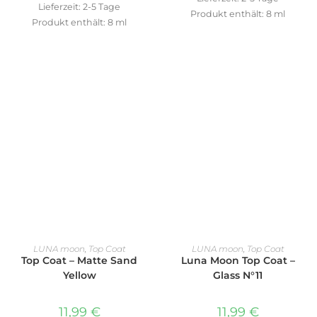
Lieferzeit:
2-5 Tage
Produkt enthält: 8
ml
Produkt enthält: 8
ml
IN DEN WARENKORB
IN DEN WARENKORB
LUNA moon
,
Top Coat
LUNA moon
,
Top Coat
Top Coat – Matte Sand
Luna Moon Top Coat –
Yellow
Glass N°11
11,99
€
11,99
€