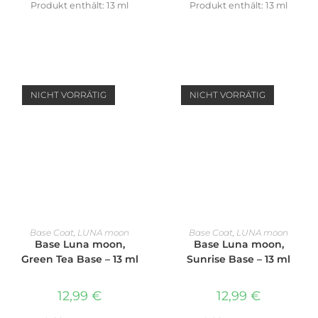
Produkt enthält: 13
ml
Produkt enthält: 13
ml
NICHT VORRÄTIG
NICHT VORRÄTIG
WEITERLESEN
WEITERLESEN
Base Coat
,
LUNA moon
Base Coat
,
LUNA moon
Base Luna moon,
Base Luna moon,
Green Tea Base – 13 ml
Sunrise Base – 13 ml
12,99
€
12,99
€