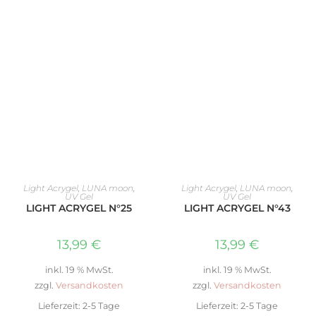
IN DEN WARENKORB
IN DEN WARENKORB
Light Acrygel
,
LUNA moon
,
Light Acrygel
,
LUNA moon
,
UV Gel
UV Gel
LIGHT ACRYGEL N°25
LIGHT ACRYGEL N°43
13,99
€
13,99
€
inkl. 19 % MwSt.
inkl. 19 % MwSt.
zzgl.
Versandkosten
zzgl.
Versandkosten
Lieferzeit:
2-5 Tage
Lieferzeit:
2-5 Tage