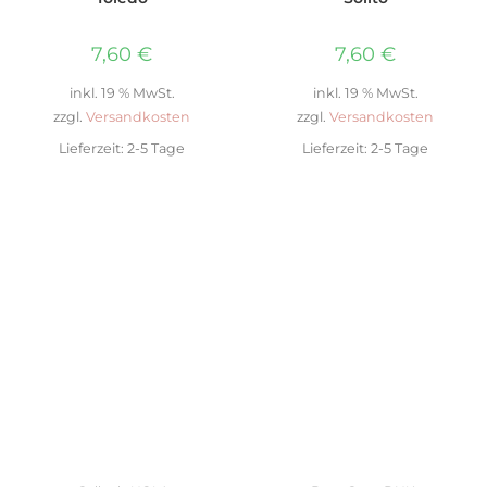
7,60
€
7,60
€
inkl. 19 % MwSt.
inkl. 19 % MwSt.
zzgl.
Versandkosten
zzgl.
Versandkosten
Lieferzeit:
2-5 Tage
Lieferzeit:
2-5 Tage
IN DEN WARENKORB
AUSFÜHRUNG WÄHLEN