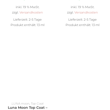
inkl. 19 % MwSt.
inkl. 19 % MwSt.
zzgl.
Versandkosten
zzgl.
Versandkosten
Lieferzeit:
2-5 Tage
Lieferzeit:
2-5 Tage
Produkt enthält: 13
ml
Produkt enthält: 13
ml
IN DEN WARENKORB
LUNA moon
,
Top Coat
Luna Moon Top Coat –