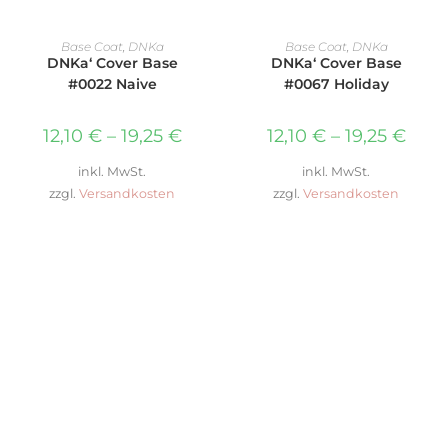
AUSFÜHRUNG WÄHLEN
AUSFÜHRUNG WÄHLEN
Base Coat
,
DNKa
Base Coat
,
DNKa
DNKa‘ Cover Base
DNKa‘ Cover Base
#0022 Naive
#0067 Holiday
12,10
€
–
19,25
€
12,10
€
–
19,25
€
inkl. MwSt.
inkl. MwSt.
zzgl.
Versandkosten
zzgl.
Versandkosten