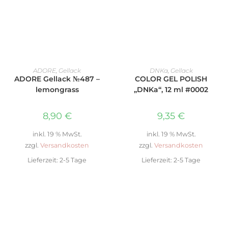
WEITERLESEN
WEITERLESEN
ADORE
,
Gellack
DNKa
,
Gellack
ADORE Gellack №487 –
COLOR GEL POLISH
lemongrass
„DNKa“, 12 ml #0002
8,90
€
9,35
€
inkl. 19 % MwSt.
inkl. 19 % MwSt.
zzgl.
Versandkosten
zzgl.
Versandkosten
Lieferzeit:
2-5 Tage
Lieferzeit:
2-5 Tage