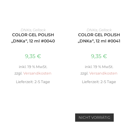
IN DEN WARENKORB
IN DEN WARENKORB
DNKa
,
Gellack
DNKa
,
Gellack
COLOR GEL POLISH
COLOR GEL POLISH
„DNKa“, 12 ml #0040
„DNKa“, 12 ml #0041
9,35
€
9,35
€
inkl. 19 % MwSt.
inkl. 19 % MwSt.
zzgl.
Versandkosten
zzgl.
Versandkosten
Lieferzeit:
2-5 Tage
Lieferzeit:
2-5 Tage
NICHT VORRÄTIG