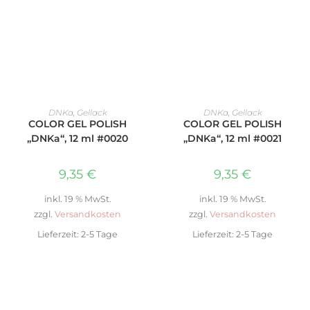
IN DEN WARENKORB
IN DEN WARENKORB
DNKa
,
Gellack
DNKa
,
Gellack
COLOR GEL POLISH
COLOR GEL POLISH
„DNKa“, 12 ml #0020
„DNKa“, 12 ml #0021
9,35
€
9,35
€
inkl. 19 % MwSt.
inkl. 19 % MwSt.
zzgl.
Versandkosten
zzgl.
Versandkosten
Lieferzeit:
2-5 Tage
Lieferzeit:
2-5 Tage