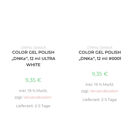
WEITERLESEN
IN DEN WARENKORB
DNKa
,
Gellack
DNKa
,
Gellack
COLOR GEL POLISH
COLOR GEL POLISH
„DNKa“, 12 ml ULTRA
„DNKa“, 12 ml #0001
WHITE
9,35
€
9,35
€
inkl. 19 % MwSt.
inkl. 19 % MwSt.
zzgl.
Versandkosten
zzgl.
Versandkosten
Lieferzeit:
2-5 Tage
Lieferzeit:
2-5 Tage