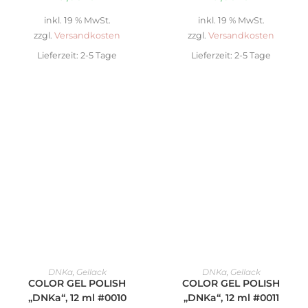
inkl. 19 % MwSt.
inkl. 19 % MwSt.
zzgl.
Versandkosten
zzgl.
Versandkosten
Lieferzeit:
2-5 Tage
Lieferzeit:
2-5 Tage
IN DEN WARENKORB
IN DEN WARENKORB
DNKa
,
Gellack
DNKa
,
Gellack
COLOR GEL POLISH
COLOR GEL POLISH
„DNKa“, 12 ml #0010
„DNKa“, 12 ml #0011