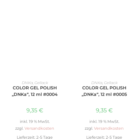
IN DEN WARENKORB
IN DEN WARENKORB
DNKa
,
Gellack
DNKa
,
Gellack
COLOR GEL POLISH
COLOR GEL POLISH
„DNKa“, 12 ml #0004
„DNKa“, 12 ml #0005
9,35
€
9,35
€
inkl. 19 % MwSt.
inkl. 19 % MwSt.
zzgl.
Versandkosten
zzgl.
Versandkosten
Lieferzeit:
2-5 Tage
Lieferzeit:
2-5 Tage