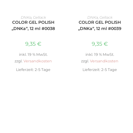
WEITERLESEN
WEITERLESEN
DNKa
,
Gellack
DNKa
,
Gellack
COLOR GEL POLISH
COLOR GEL POLISH
„DNKa“, 12 ml #0038
„DNKa“, 12 ml #0039
9,35
€
9,35
€
inkl. 19 % MwSt.
inkl. 19 % MwSt.
zzgl.
Versandkosten
zzgl.
Versandkosten
Lieferzeit:
2-5 Tage
Lieferzeit:
2-5 Tage