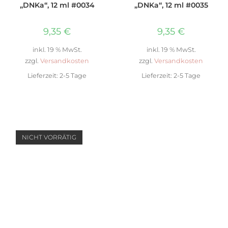
„DNKa“, 12 ml #0034
„DNKa“, 12 ml #0035
9,35
€
9,35
€
inkl. 19 % MwSt.
inkl. 19 % MwSt.
zzgl.
Versandkosten
zzgl.
Versandkosten
Lieferzeit:
2-5 Tage
Lieferzeit:
2-5 Tage
NICHT VORRÄTIG