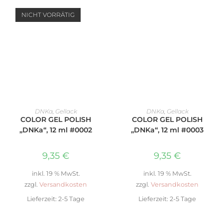
NICHT VORRÄTIG
WEITERLESEN
IN DEN WARENKORB
DNKa
,
Gellack
DNKa
,
Gellack
COLOR GEL POLISH
COLOR GEL POLISH
„DNKa“, 12 ml #0002
„DNKa“, 12 ml #0003
9,35
€
9,35
€
inkl. 19 % MwSt.
inkl. 19 % MwSt.
zzgl.
Versandkosten
zzgl.
Versandkosten
Lieferzeit:
2-5 Tage
Lieferzeit:
2-5 Tage