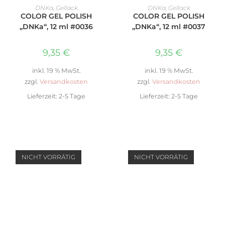
WEITERLESEN
IN DEN WARENKORB
DNKa
,
Gellack
DNKa
,
Gellack
COLOR GEL POLISH
COLOR GEL POLISH
„DNKa“, 12 ml #0036
„DNKa“, 12 ml #0037
9,35
€
9,35
€
inkl. 19 % MwSt.
inkl. 19 % MwSt.
zzgl.
Versandkosten
zzgl.
Versandkosten
Lieferzeit:
2-5 Tage
Lieferzeit:
2-5 Tage
NICHT VORRÄTIG
NICHT VORRÄTIG