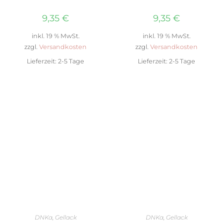
9,35
€
9,35
€
inkl. 19 % MwSt.
inkl. 19 % MwSt.
zzgl.
Versandkosten
zzgl.
Versandkosten
Lieferzeit:
2-5 Tage
Lieferzeit:
2-5 Tage
IN DEN WARENKORB
IN DEN WARENKORB
DNKa
,
Gellack
DNKa
,
Gellack