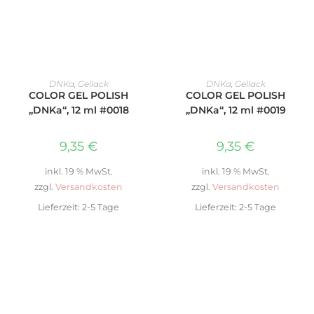
IN DEN WARENKORB
IN DEN WARENKORB
DNKa
,
Gellack
DNKa
,
Gellack
COLOR GEL POLISH
COLOR GEL POLISH
„DNKa“, 12 ml #0018
„DNKa“, 12 ml #0019
9,35
€
9,35
€
inkl. 19 % MwSt.
inkl. 19 % MwSt.
zzgl.
Versandkosten
zzgl.
Versandkosten
Lieferzeit:
2-5 Tage
Lieferzeit:
2-5 Tage