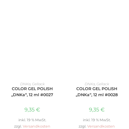
IN DEN WARENKORB
IN DEN WARENKORB
DNKa
,
Gellack
DNKa
,
Gellack
COLOR GEL POLISH
COLOR GEL POLISH
„DNKa“, 12 ml #0027
„DNKa“, 12 ml #0028
9,35
€
9,35
€
inkl. 19 % MwSt.
inkl. 19 % MwSt.
zzgl.
Versandkosten
zzgl.
Versandkosten