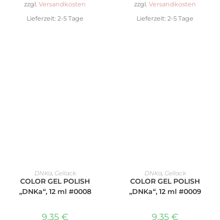
zzgl.
Versandkosten
zzgl.
Versandkosten
Lieferzeit:
2-5 Tage
Lieferzeit:
2-5 Tage
IN DEN WARENKORB
IN DEN WARENKORB
DNKa
,
Gellack
DNKa
,
Gellack
COLOR GEL POLISH
COLOR GEL POLISH
„DNKa“, 12 ml #0008
„DNKa“, 12 ml #0009
9,35
€
9,35
€