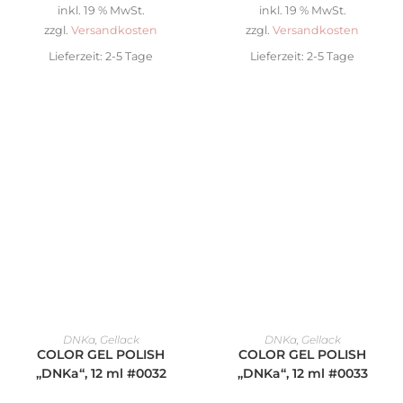
inkl. 19 % MwSt.
inkl. 19 % MwSt.
zzgl.
Versandkosten
zzgl.
Versandkosten
Lieferzeit:
2-5 Tage
Lieferzeit:
2-5 Tage
IN DEN WARENKORB
IN DEN WARENKORB
DNKa
,
Gellack
DNKa
,
Gellack
COLOR GEL POLISH
COLOR GEL POLISH
„DNKa“, 12 ml #0032
„DNKa“, 12 ml #0033