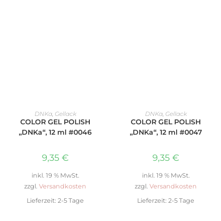
IN DEN WARENKORB
IN DEN WARENKORB
DNKa
,
Gellack
DNKa
,
Gellack
COLOR GEL POLISH
COLOR GEL POLISH
„DNKa“, 12 ml #0046
„DNKa“, 12 ml #0047
9,35
€
9,35
€
inkl. 19 % MwSt.
inkl. 19 % MwSt.
zzgl.
Versandkosten
zzgl.
Versandkosten
Lieferzeit:
2-5 Tage
Lieferzeit:
2-5 Tage