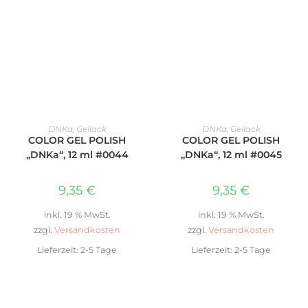
IN DEN WARENKORB
IN DEN WARENKORB
DNKa
,
Gellack
DNKa
,
Gellack
COLOR GEL POLISH
COLOR GEL POLISH
„DNKa“, 12 ml #0044
„DNKa“, 12 ml #0045
9,35
€
9,35
€
inkl. 19 % MwSt.
inkl. 19 % MwSt.
zzgl.
Versandkosten
zzgl.
Versandkosten
Lieferzeit:
2-5 Tage
Lieferzeit:
2-5 Tage