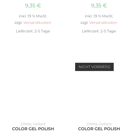
9,35
€
9,35
€
inkl. 19 % MwSt.
inkl. 19 % MwSt.
zzgl.
Versandkosten
zzgl.
Versandkosten
Lieferzeit:
2-5 Tage
Lieferzeit:
2-5 Tage
NICHT VORRÄTIG
IN DEN WARENKORB
WEITERLESEN
DNKa
,
Gellack
DNKa
,
Gellack
COLOR GEL POLISH
COLOR GEL POLISH