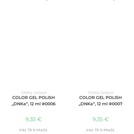
IN DEN WARENKORB
IN DEN WARENKORB
DNKa
,
Gellack
DNKa
,
Gellack
COLOR GEL POLISH
COLOR GEL POLISH
„DNKa“, 12 ml #0006
„DNKa“, 12 ml #0007
9,35
€
9,35
€
inkl. 19 % MwSt.
inkl. 19 % MwSt.