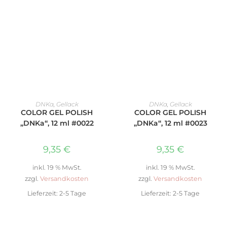
IN DEN WARENKORB
IN DEN WARENKORB
DNKa
,
Gellack
DNKa
,
Gellack
COLOR GEL POLISH
COLOR GEL POLISH
„DNKa“, 12 ml #0022
„DNKa“, 12 ml #0023
9,35
€
9,35
€
inkl. 19 % MwSt.
inkl. 19 % MwSt.
zzgl.
Versandkosten
zzgl.
Versandkosten
Lieferzeit:
2-5 Tage
Lieferzeit:
2-5 Tage