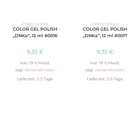
IN DEN WARENKORB
IN DEN WARENKORB
DNKa
,
Gellack
DNKa
,
Gellack
COLOR GEL POLISH
COLOR GEL POLISH
„DNKa“, 12 ml #0016
„DNKa“, 12 ml #0017
9,35
€
9,35
€
inkl. 19 % MwSt.
inkl. 19 % MwSt.
zzgl.
Versandkosten
zzgl.
Versandkosten
Lieferzeit:
2-5 Tage
Lieferzeit:
2-5 Tage