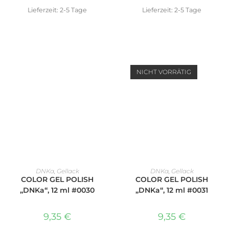
Lieferzeit:
2-5 Tage
Lieferzeit:
2-5 Tage
NICHT VORRÄTIG
IN DEN WARENKORB
WEITERLESEN
DNKa
,
Gellack
DNKa
,
Gellack
COLOR GEL POLISH
COLOR GEL POLISH
„DNKa“, 12 ml #0030
„DNKa“, 12 ml #0031
9,35
€
9,35
€