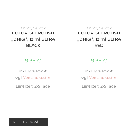
WEITERLESEN
WEITERLESEN
DNKa
,
Gellack
DNKa
,
Gellack
COLOR GEL POLISH
COLOR GEL POLISH
„DNKa“, 12 ml ULTRA
„DNKa“, 12 ml ULTRA
BLACK
RED
9,35
€
9,35
€
inkl. 19 % MwSt.
inkl. 19 % MwSt.
zzgl.
Versandkosten
zzgl.
Versandkosten
Lieferzeit:
2-5 Tage
Lieferzeit:
2-5 Tage
NICHT VORRÄTIG