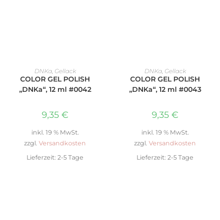
IN DEN WARENKORB
WEITERLESEN
DNKa
,
Gellack
DNKa
,
Gellack
COLOR GEL POLISH
COLOR GEL POLISH
„DNKa“, 12 ml #0042
„DNKa“, 12 ml #0043
9,35
€
9,35
€
inkl. 19 % MwSt.
inkl. 19 % MwSt.
zzgl.
Versandkosten
zzgl.
Versandkosten
Lieferzeit:
2-5 Tage
Lieferzeit:
2-5 Tage