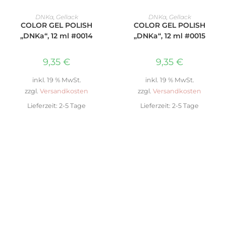
IN DEN WARENKORB
IN DEN WARENKORB
DNKa
,
Gellack
DNKa
,
Gellack
COLOR GEL POLISH
COLOR GEL POLISH
„DNKa“, 12 ml #0014
„DNKa“, 12 ml #0015
9,35
€
9,35
€
inkl. 19 % MwSt.
inkl. 19 % MwSt.
zzgl.
Versandkosten
zzgl.
Versandkosten
Lieferzeit:
2-5 Tage
Lieferzeit:
2-5 Tage