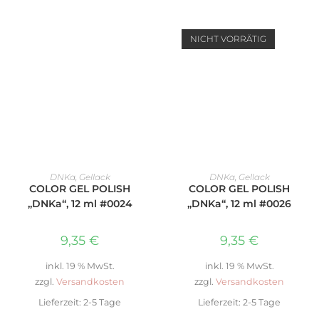
NICHT VORRÄTIG
IN DEN WARENKORB
WEITERLESEN
DNKa
,
Gellack
DNKa
,
Gellack
COLOR GEL POLISH
COLOR GEL POLISH
„DNKa“, 12 ml #0024
„DNKa“, 12 ml #0026
9,35
€
9,35
€
inkl. 19 % MwSt.
inkl. 19 % MwSt.
zzgl.
Versandkosten
zzgl.
Versandkosten
Lieferzeit:
2-5 Tage
Lieferzeit:
2-5 Tage