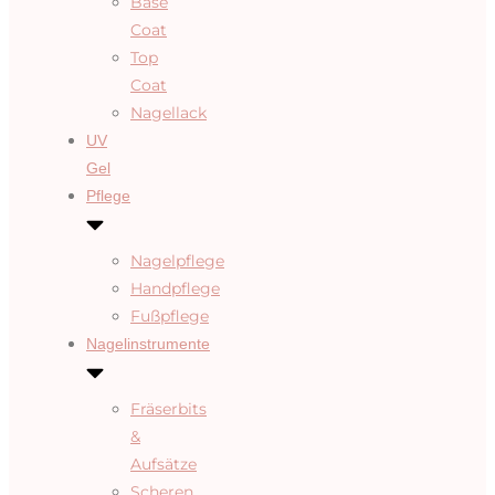
Base
Coat
Top
Coat
Nagellack
UV
Gel
Pflege
Nagelpflege
Handpflege
Fußpflege
Nagelinstrumente
Fräserbits
&
Aufsätze
Scheren