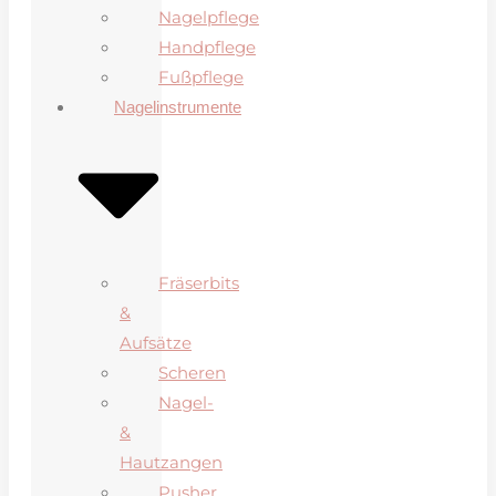
Nagelpflege
Handpflege
Fußpflege
Nagelinstrumente
Fräserbits
&
Aufsätze
Scheren
Nagel-
&
Hautzangen
Pusher