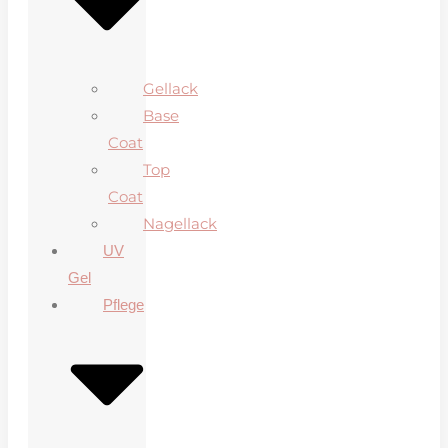
Gellack
Base
Coat
Top
Coat
Nagellack
UV
Gel
Pflege