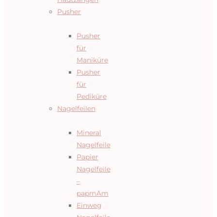
Pusher
Pusher
für
Maniküre
Pusher
für
Pediküre
Nagelfeilen
Mineral
Nagelfeile
Papier
Nagelfeile
–
papmAm
Einweg