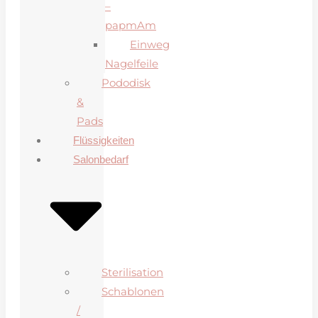
–
papmAm
Einweg
Nagelfeile
Pododisk
&
Pads
Flüssigkeiten
Salonbedarf
Sterilisation
Schablonen
/