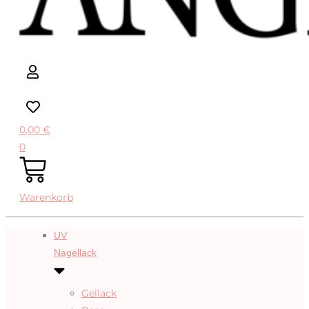
0,00
€
0
Warenkorb
UV
Nagellack
Gellack