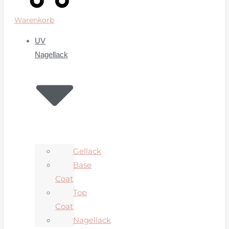
Warenkorb
UV
Nagellack
Gellack
Base
Coat
Top
Coat
Nagellack