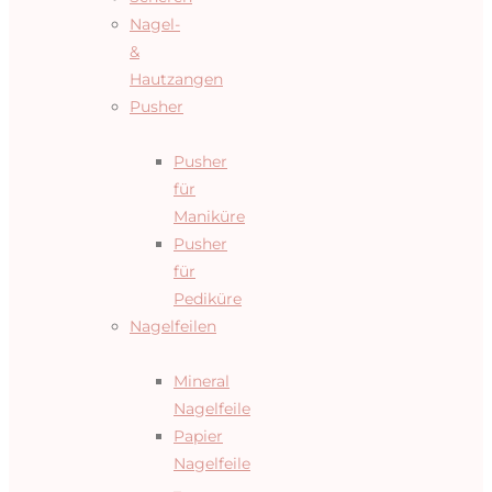
Nagel-
&
Hautzangen
Pusher
Pusher
für
Maniküre
Pusher
für
Pediküre
Nagelfeilen
Mineral
Nagelfeile
Papier
Nagelfeile
–