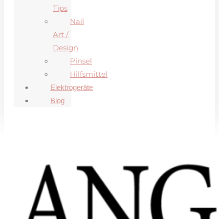
Tips
Nail
Art /
Design
Pinsel
Hilfsmittel
Elektrogeräte
Blog