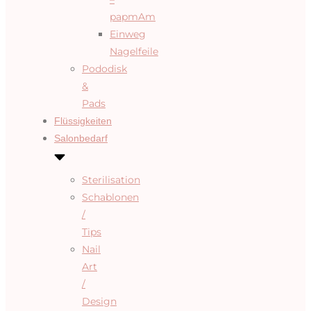
papmAm
Einweg
Nagelfeile
Pododisk
&
Pads
Flüssigkeiten
Salonbedarf
Sterilisation
Schablonen
/
Tips
Nail
Art
/
Design