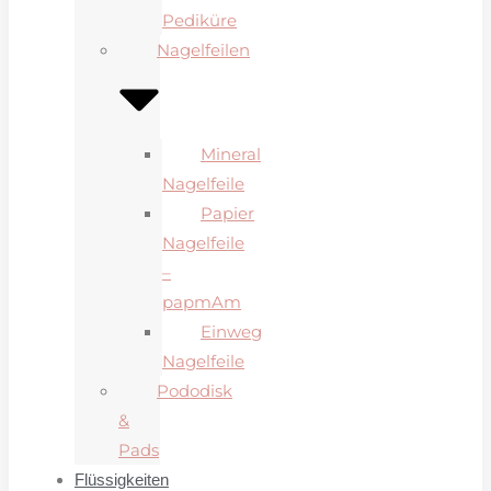
Pediküre
Nagelfeilen
Mineral
Nagelfeile
Papier
Nagelfeile
–
papmAm
Einweg
Nagelfeile
Pododisk
&
Pads
Flüssigkeiten