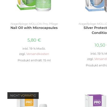
IN DEN WARENKORB
IN DEN WAR
Nagelfplege MOLLON Pro
,
Pflege
Nagelfplege MOLL
Nail Oil with Microcapsules
Silver Protect
Conditio
5,80
€
10,50
inkl. 19 % MwSt.
inkl. 19 % 
zzgl.
Versandkosten
zzgl.
Versand
Produkt enthält: 15
ml
Produkt enthä
NICHT VORRÄTIG