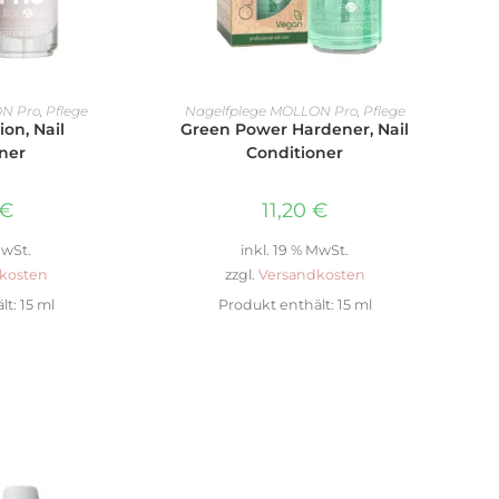
ENKORB
IN DEN WARENKORB
ON Pro
,
Pflege
Nagelfplege MOLLON Pro
,
Pflege
ion, Nail
Green Power Hardener, Nail
ner
Conditioner
€
11,20
€
MwSt.
inkl. 19 % MwSt.
kosten
zzgl.
Versandkosten
lt: 15
ml
Produkt enthält: 15
ml