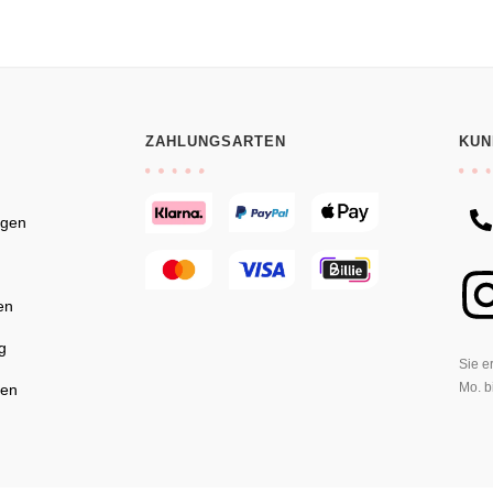
ZAHLUNGSARTEN
KUN
ngen
en
g
Sie e
Mo. b
gen