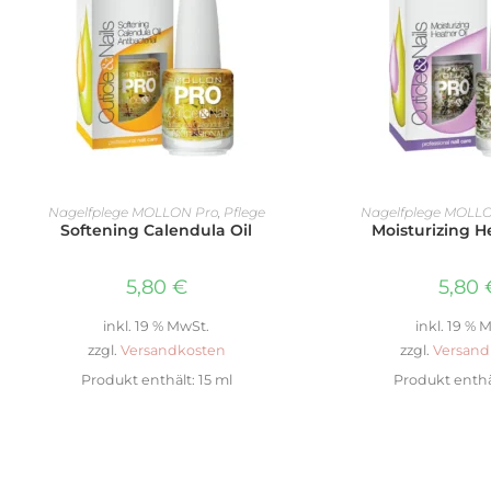
WEITERLESEN
IN DEN WAR
Nagelfplege MOLLON Pro
,
Pflege
Nagelfplege MOLL
Softening Calendula Oil
Moisturizing H
5,80
€
5,80
inkl. 19 % MwSt.
inkl. 19 % 
zzgl.
Versandkosten
zzgl.
Versand
Produkt enthält: 15
ml
Produkt enthä