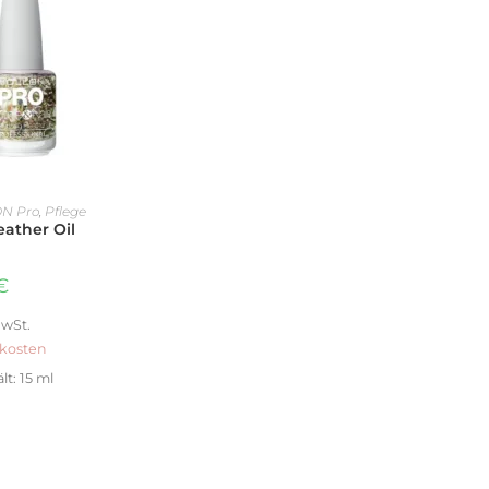
ENKORB
ON Pro
,
Pflege
eather Oil
€
MwSt.
kosten
lt: 15
ml