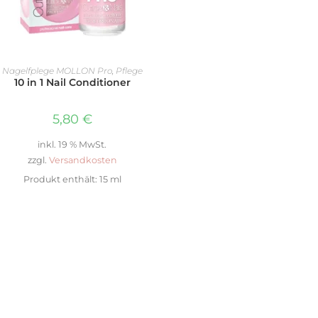
IN DEN WARENKORB
Nagelfplege MOLLON Pro
,
Pflege
10 in 1 Nail Conditioner
5,80
€
inkl. 19 % MwSt.
zzgl.
Versandkosten
Produkt enthält: 15
ml