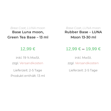
WEITERLESEN
AUSFÜHRUNG WÄHLEN
Base Coat
,
LUNA moon
Base Coat
,
LUNA moon
Base Luna moon,
Rubber Base – LUNA
Green Tea Base – 13 ml
Moon 13-30 ml
12,99
€
12,99
€
–
19,99
€
inkl. 19 % MwSt.
inkl. MwSt.
zzgl.
Versandkosten
zzgl.
Versandkosten
Lieferzeit:
2-5 Tage
Lieferzeit:
2-5 Tage
Produkt enthält: 13
ml