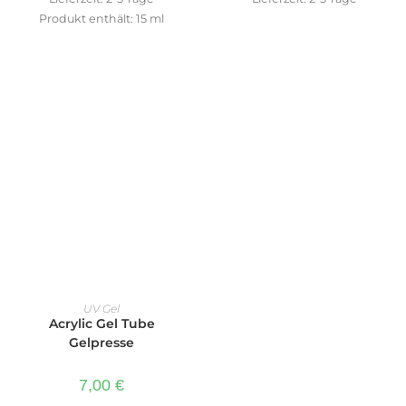
Produkt enthält: 15
ml
IN DEN WARENKORB
UV Gel
Acrylic Gel Tube
Gelpresse
7,00
€