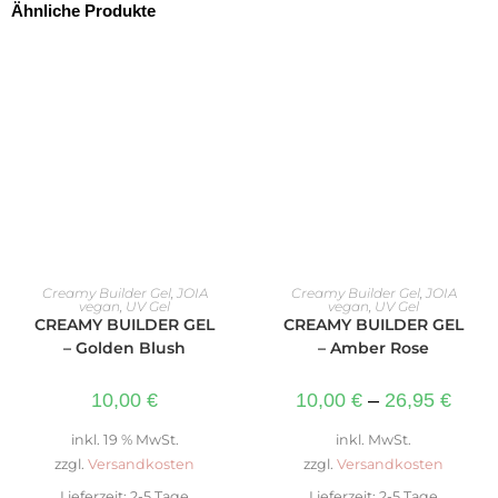
Ähnliche Produkte
IN DEN WARENKORB
AUSFÜHRUNG WÄHLEN
Creamy Builder Gel
,
JOIA
Creamy Builder Gel
,
JOIA
vegan
,
UV Gel
vegan
,
UV Gel
CREAMY BUILDER GEL
CREAMY BUILDER GEL
– Golden Blush
– Amber Rose
10,00
€
10,00
€
–
26,95
€
inkl. 19 % MwSt.
inkl. MwSt.
zzgl.
Versandkosten
zzgl.
Versandkosten
Lieferzeit:
2-5 Tage
Lieferzeit:
2-5 Tage