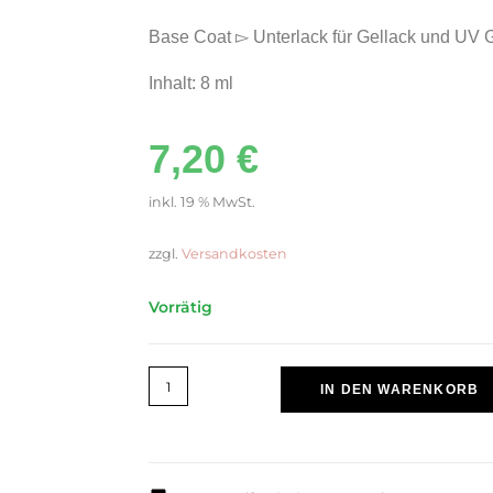
Base Coat ▻ Unterlack für Gellack und UV G
Inhalt: 8 ml
7,20
€
inkl. 19 % MwSt.
zzgl.
Versandkosten
Vorrätig
IN DEN WARENKORB