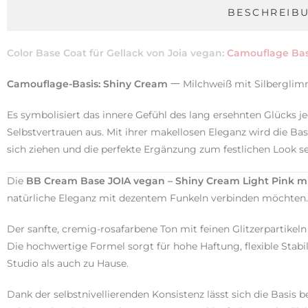
BESCHREIB
Color Base Coat für Gellack von Joia vegan:
Camouflage Bas
Camouflage-Basis: Shiny Cream
一 Milchweiß mit Silberglim
Es symbolisiert das innere Gefühl des lang ersehnten Glücks je
Selbstvertrauen aus. Mit ihrer makellosen Eleganz wird die Ba
sich ziehen und die perfekte Ergänzung zum festlichen Look se
Die
BB Cream Base JOIA vegan – Shiny Cream Light Pink mit
natürliche Eleganz mit dezentem Funkeln verbinden möchten.
Der sanfte, cremig-rosafarbene Ton mit feinen Glitzerpartikeln v
Die hochwertige Formel sorgt für hohe Haftung, flexible Stabi
Studio als auch zu Hause.
Dank der selbstnivellierenden Konsistenz lässt sich die Basis 