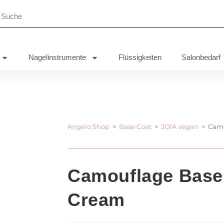
Nagelinstrumente
Flüssigkeiten
Salonbedarf
Angelo Shop
>
Base Coat
>
JOIA vegan
>
Camo
Camouflage Base
Cream