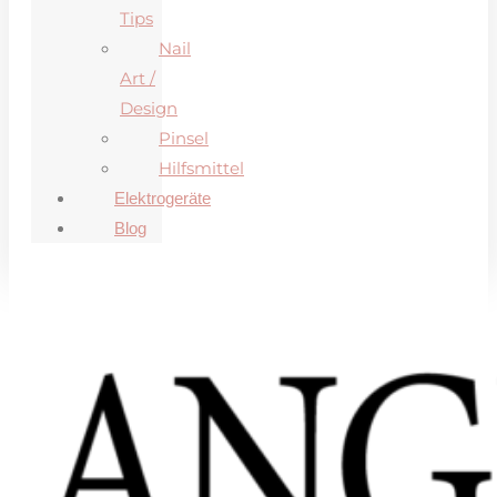
Tips
Nail
Art /
Design
Pinsel
Hilfsmittel
Elektrogeräte
Blog