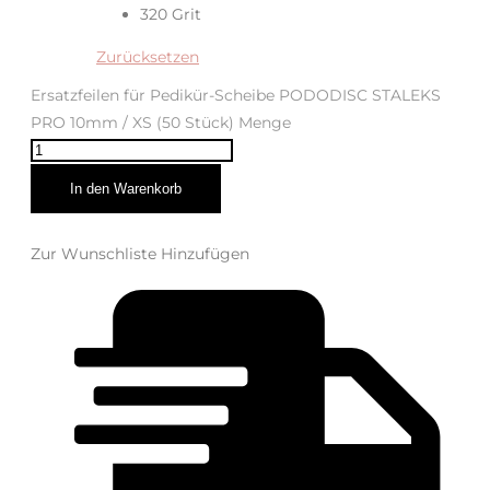
320 Grit
Zurücksetzen
Ersatzfeilen für Pedikür-Scheibe PODODISC STALEKS
PRO 10mm / XS (50 Stück) Menge
In den Warenkorb
Zur Wunschliste Hinzufügen