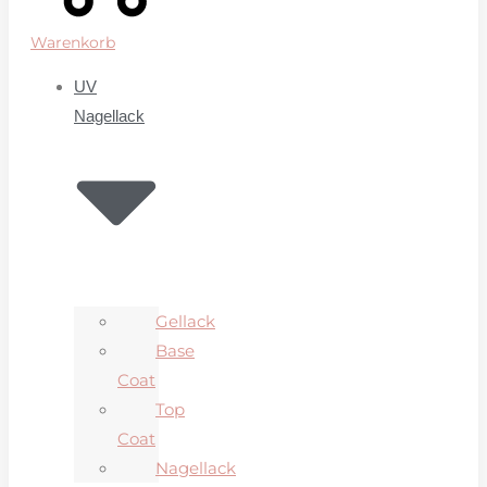
Warenkorb
UV
Nagellack
Gellack
Base
Coat
Top
Coat
Nagellack