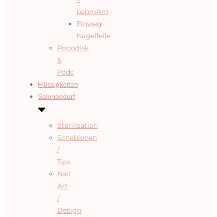
papmAm
Einweg
Nagelfeile
Pododisk
&
Pads
Flüssigkeiten
Salonbedarf
Sterilisation
Schablonen
/
Tips
Nail
Art
/
Design