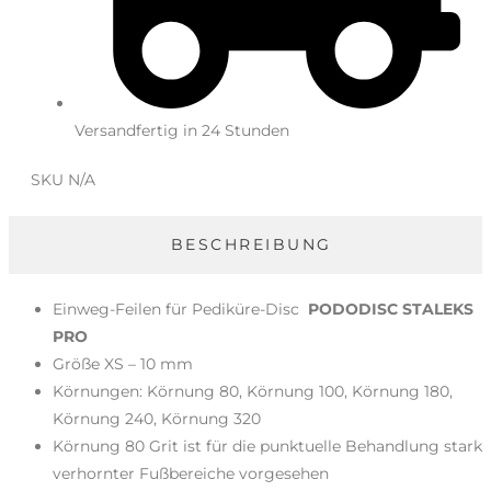
Versandfertig in 24 Stunden
SKU
N/A
BESCHREIBUNG
Einweg-Feilen für Pediküre-Disc
PODODISC STALEKS
PRO
Größe XS – 10 mm
Körnungen: Körnung 80, Körnung 100, Körnung 180,
Körnung 240, Körnung 320
Körnung 80 Grit ist für die punktuelle Behandlung stark
verhornter Fußbereiche vorgesehen