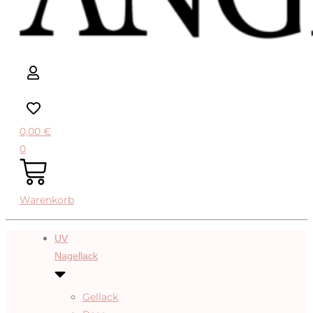
0,00
€
0
Warenkorb
UV
Nagellack
Gellack