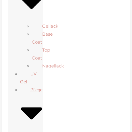
Gellack
Base
Coat
Top
Coat
Nagellack
UV
Gel
Pflege