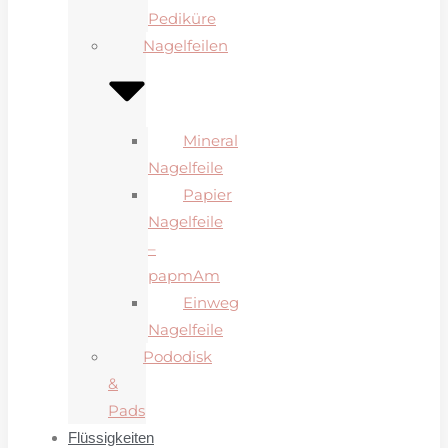
Pediküre
Nagelfeilen
Mineral
Nagelfeile
Papier
Nagelfeile
–
papmAm
Einweg
Nagelfeile
Pododisk
&
Pads
Flüssigkeiten