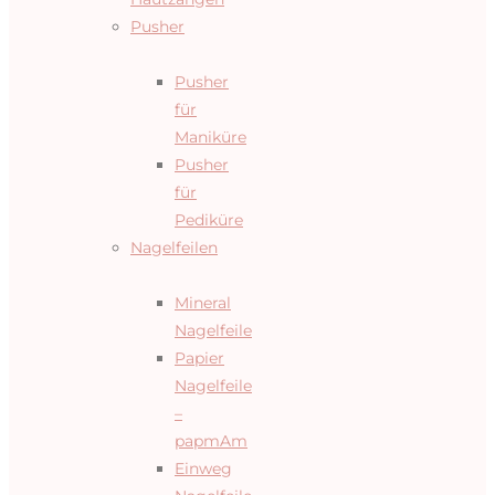
Pusher
Pusher
für
Maniküre
Pusher
für
Pediküre
Nagelfeilen
Mineral
Nagelfeile
Papier
Nagelfeile
–
papmAm
Einweg