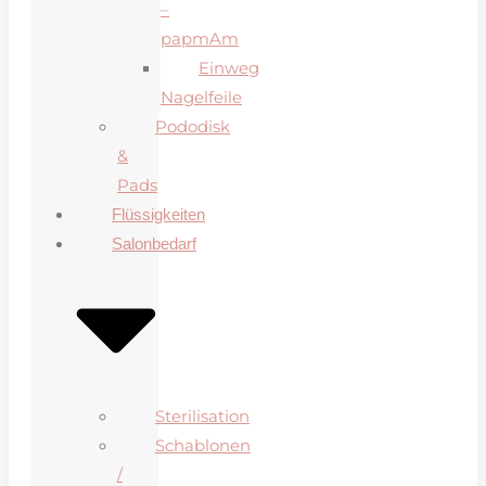
–
papmAm
Einweg
Nagelfeile
Pododisk
&
Pads
Flüssigkeiten
Salonbedarf
Sterilisation
Schablonen
/