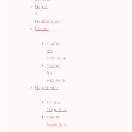
Nagel-
&
Hautzangen
Pusher
Pusher
für
Maniküre
Pusher
für
Pediküre
Nagelfeilen
Mineral
Nagelfeile
Papier
Nagelfeile
–