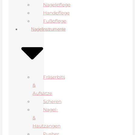
Nagelpflege
Handpflege
Fußpflege
Nagelinstrumente
Fräserbits
&
Aufsätze
Scheren
Nagel-
&
Hautzangen
Pusher