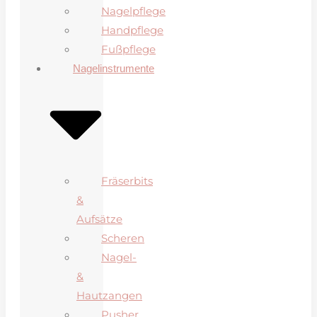
Nagelpflege
Handpflege
Fußpflege
Nagelinstrumente
Fräserbits
&
Aufsätze
Scheren
Nagel-
&
Hautzangen
Pusher