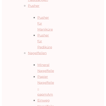
Pusher
Pusher
für
Maniküre
Pusher
für
Pediküre
Nagelfeilen
Mineral
Nagelfeile
Papier
Nagelfeile
–
papmAm
Einweg