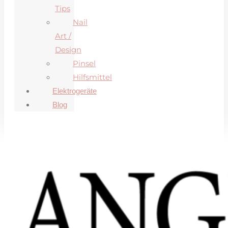
Tips
Nail
Art /
Design
Pinsel
Hilfsmittel
Elektrogeräte
Blog