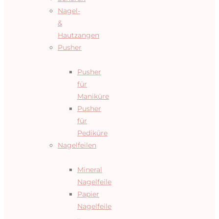
Nagel-
&
Hautzangen
Pusher
Pusher
für
Maniküre
Pusher
für
Pediküre
Nagelfeilen
Mineral
Nagelfeile
Papier
Nagelfeile
–