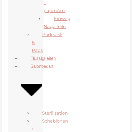
–
papmAm
Einweg
Nagelfeile
Pododisk
&
Pads
Flüssigkeiten
Salonbedarf
Sterilisation
Schablonen
/