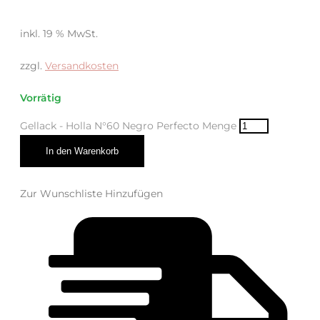
inkl. 19 % MwSt.
zzgl.
Versandkosten
Vorrätig
Gellack - Holla N°60 Negro Perfecto Menge
In den Warenkorb
Zur Wunschliste Hinzufügen