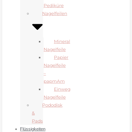
Pediküre
Nagelfeilen
Mineral
Nagelfeile
Papier
Nagelfeile
–
papmAm
Einweg
Nagelfeile
Pododisk
&
Pads
Flüssigkeiten