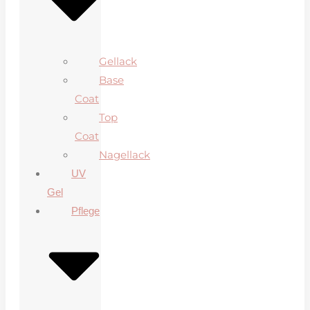
Gellack
Base
Coat
Top
Coat
Nagellack
UV
Gel
Pflege