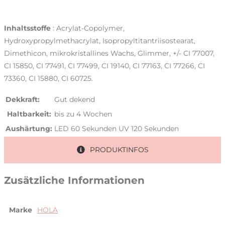
Inhaltsstoffe
: Acrylat-Copolymer,
Hydroxypropylmethacrylat, Isopropyltitantriisostearat,
Dimethicon, mikrokristallines Wachs, Glimmer, +/- CI 77007,
CI 15850, CI 77491, CI 77499, CI 19140, CI 77163, CI 77266, CI
73360, CI 15880, CI 60725.
Dekkraft:
Gut dekend
Haltbarkeit:
bis zu 4 Wochen
Aushärtung:
LED 60 Sekunden
UV 120 Sekunden
PRODUKTINFOS
Zusätzliche Informationen
Marke
HOLA