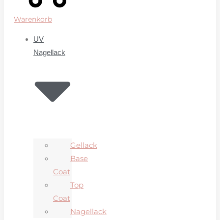
Warenkorb
UV
Nagellack
Gellack
Base
Coat
Top
Coat
Nagellack