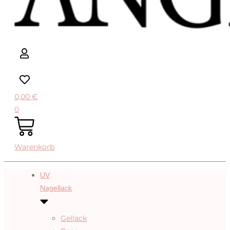
0,00
€
0
Warenkorb
UV
Nagellack
Gellack