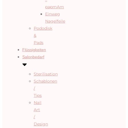
papmAm
Einweg
Nagelfeile
Pododisk
&
Pads
Flüssigkeiten
Salonbedarf
Sterilisation
Schablonen
/
Tips
Nail
Art
/
Design