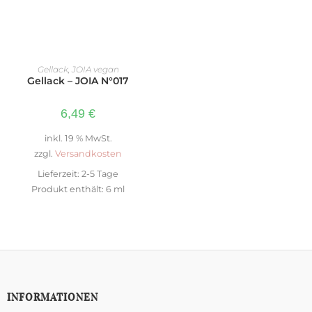
IN DEN WARENKORB
Gellack
,
JOIA vegan
Gellack – JOIA N°017
6,49
€
inkl. 19 % MwSt.
zzgl.
Versandkosten
Lieferzeit:
2-5 Tage
Produkt enthält: 6
ml
INFORMATIONEN