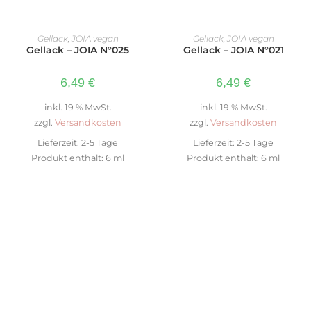
IN DEN WARENKORB
IN DEN WARENKORB
Gellack
,
JOIA vegan
Gellack
,
JOIA vegan
Gellack – JOIA N°025
Gellack – JOIA N°021
6,49
€
6,49
€
inkl. 19 % MwSt.
inkl. 19 % MwSt.
zzgl.
Versandkosten
zzgl.
Versandkosten
Lieferzeit:
2-5 Tage
Lieferzeit:
2-5 Tage
Produkt enthält: 6
ml
Produkt enthält: 6
ml