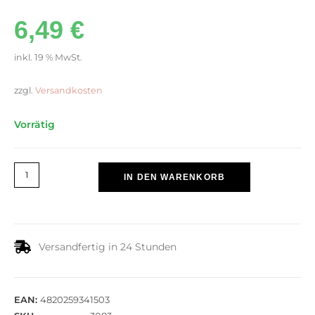
6,49
€
inkl. 19 % MwSt.
zzgl.
Versandkosten
Vorrätig
IN DEN WARENKORB
Versandfertig in 24 Stunden
EAN:
4820259341503