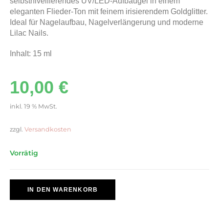
selbstnivellierendes UV/LED-Aufbaugel in einem
eleganten Flieder-Ton mit feinem irisierendem Goldglitter.
Ideal für Nagelaufbau, Nagelverlängerung und moderne
Lilac Nails.
Inhalt: 15 ml
10,00
€
inkl. 19 % MwSt.
zzgl.
Versandkosten
Vorrätig
IN DEN WARENKORB