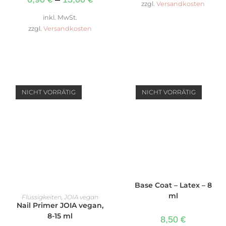
zzgl.
Versandkosten
inkl. MwSt.
zzgl.
Versandkosten
NICHT VORRÄTIG
NICHT VORRÄTIG
WEITERLESEN
Base Coat – Latex – 8
AUSFÜHRUNG WÄHLEN
ml
Flüssigkeiten
,
JOIA vegan
Nail Primer JOIA vegan,
8-15 ml
8,50
€