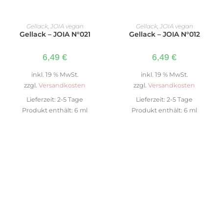
IN DEN WARENKORB
IN DEN WARENKORB
Gellack
,
JOIA vegan
Gellack
,
JOIA vegan
Gellack – JOIA N°021
Gellack – JOIA N°012
6,49
€
6,49
€
inkl. 19 % MwSt.
inkl. 19 % MwSt.
zzgl.
Versandkosten
zzgl.
Versandkosten
Lieferzeit:
2-5 Tage
Lieferzeit:
2-5 Tage
Produkt enthält: 6
ml
Produkt enthält: 6
ml