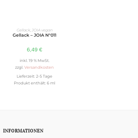
IN DEN WARENKORB
Gellack
,
JOIA vegan
Gellack – JOIA N°011
6,49
€
inkl. 19 % MwSt.
zzgl.
Versandkosten
Lieferzeit:
2-5 Tage
Produkt enthält: 6
ml
INFORMATIONEN