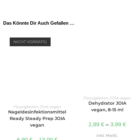
Das Könnte Dir Auch Gefallen …
NICHT VORRÄTIG
AUSFÜHRUNG WÄHLEN
Flüssigkeiten
,
JOIA vegan
Dehydrator JOIA
AUSFÜHRUNG WÄHLEN
Flüssigkeiten
,
JOIA vegan
vegan, 8-15 ml
Nageldesinfektionsmittel
Ready Steady Prep JOIA
2,89
€
–
3,99
€
vegan
inkl. MwSt.
6,90
€
–
13,00
€