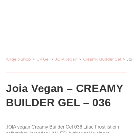
Angelo Shop
>
UV Gel
>
JOIA vegan
>
Creamy Builder Gel
>
Jo
Joia Vegan – CREAMY
BUILDER GEL – 036
JOIA vegan Creamy Builder Gel 036 Lilac Frost ist ein