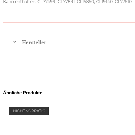
Kann enthalten: CI 77499, CI 77891, CI 15850, CI 19140, CI 77510.
Hersteller
Ähnliche Produkte
NICHT VORRÄTIG