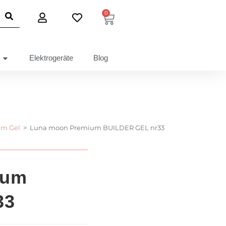
0
Elektrogeräte
Blog
m Gel
>
Luna moon Premium BUILDER GEL nr33
ium
33