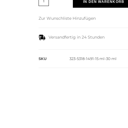
IN DEN WARENKORB
Zur Wunschliste Hinzufügen
Versandfertig in 24 Stunden
SKU
323-5318-1491-15 ml-30 ml