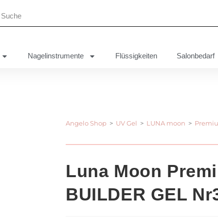
Nagelinstrumente
Flüssigkeiten
Salonbedarf
Angelo Shop
>
UV Gel
>
LUNA moon
>
Premiu
Luna Moon Prem
BUILDER GEL Nr