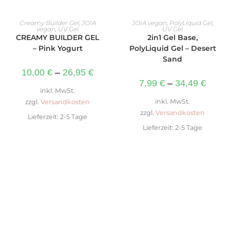
AUSFÜHRUNG WÄHLEN
AUSFÜHRUNG WÄHLEN
Creamy Builder Gel
,
JOIA
JOIA vegan
,
PolyLiquid Gel
,
vegan
,
UV Gel
UV Gel
CREAMY BUILDER GEL
2in1 Gel Base,
– Pink Yogurt
PolyLiquid Gel – Desert
Sand
10,00
€
–
26,95
€
7,99
€
–
34,49
€
inkl. MwSt.
inkl. MwSt.
zzgl.
Versandkosten
zzgl.
Versandkosten
Lieferzeit:
2-5 Tage
Lieferzeit:
2-5 Tage