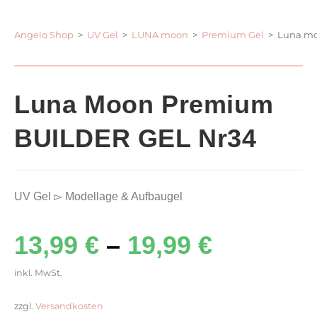
Angelo Shop
>
UV Gel
>
LUNA moon
>
Premium Gel
>
Luna mo
Luna Moon Premium
BUILDER GEL Nr34
UV Gel ▻ Modellage & Aufbaugel
13,99
€
–
19,99
€
inkl. MwSt.
zzgl.
Versandkosten