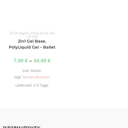
AUSFÜHRUNG WÄHLEN
JOIA vegan
,
PolyLiquid Gel
,
UV Gel
2in1 Gel Base,
PolyLiquid Gel – Ballet
7,99
€
–
34,49
€
inkl. MwSt.
zzgl.
Versandkosten
Lieferzeit:
2-5 Tage