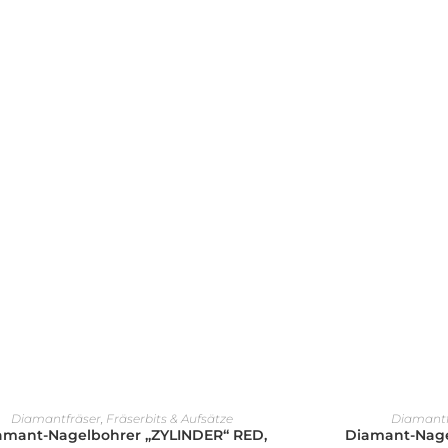
AUSFÜHRUNG WÄHLEN
AU
Diamantfräser
,
Fräserbits & Aufsätze
Diamantf
amant-Nagelbohrer „ZYLINDER“ RED,
Diamant-Nage