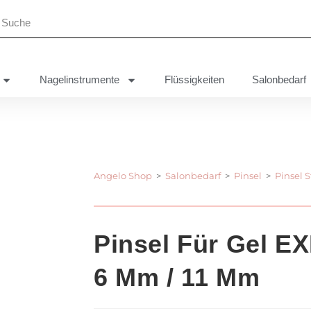
Nagelinstrumente
Flüssigkeiten
Salonbedarf
Angelo Shop
>
Salonbedarf
>
Pinsel
>
Pinsel S
Pinsel Für Gel E
6 Mm / 11 Mm