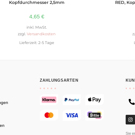
Kopfdurchmesser 2,5mm
RED, Kop
4,65
€
inkl. MwSt.
zzgl.
Versandkosten
z
Lieferzeit:
2-5 Tage
ZAHLUNGSARTEN
KUN
ngen
en
Sie e