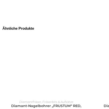
Ähnliche Produkte
AUSFÜHRUNG WÄHLEN
Diamantfräser
,
Fräserbits & Aufsätze
Diamant-Nagelbohrer „FRUSTUM“ RED,
Di