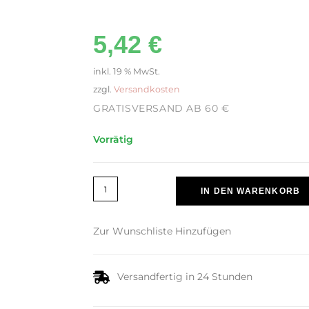
5,42
€
inkl. 19 % MwSt.
zzgl.
Versandkosten
GRATISVERSAND AB 60 €
Vorrätig
IN DEN WARENKORB
Zur Wunschliste Hinzufügen
Versandfertig in 24 Stunden