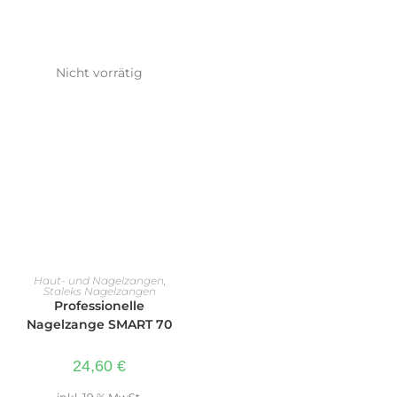
Nicht vorrätig
WEITERLESEN
Haut- und Nagelzangen
,
Staleks Nagelzangen
Professionelle
Nagelzange SMART 70
24,60
€