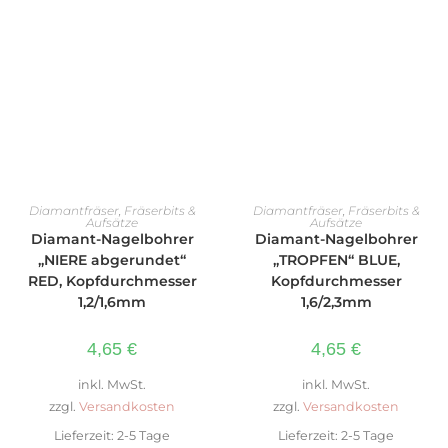
AUSFÜHRUNG WÄHLEN
AUSFÜHRUNG WÄHLEN
Diamantfräser
,
Fräserbits &
Diamantfräser
,
Fräserbits &
Aufsätze
Aufsätze
Diamant-Nagelbohrer
Diamant-Nagelbohrer
„NIERE abgerundet“
„TROPFEN“ BLUE,
RED, Kopfdurchmesser
Kopfdurchmesser
1,2/1,6mm
1,6/2,3mm
4,65
€
4,65
€
inkl. MwSt.
inkl. MwSt.
zzgl.
Versandkosten
zzgl.
Versandkosten
Lieferzeit:
2-5 Tage
Lieferzeit:
2-5 Tage