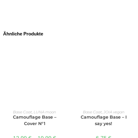
Ähnliche Produkte
AUSFÜHRUNG WÄHLEN
IN DEN WARENKORB
Base Coat
,
LUNA moon
Base Coat
,
JOIA vegan
Camouflage Base –
Camouflage Base – I
Cover N°1
say yes!
12,99
€
–
19,99
€
6,75
€