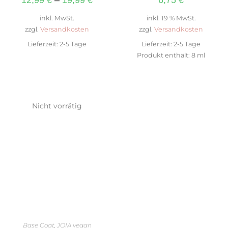
inkl. MwSt.
inkl. 19 % MwSt.
zzgl.
Versandkosten
zzgl.
Versandkosten
Lieferzeit:
2-5 Tage
Lieferzeit:
2-5 Tage
Produkt enthält: 8
ml
Nicht vorrätig
AUSFÜHRUNG WÄHLEN
Base Coat
,
JOIA vegan