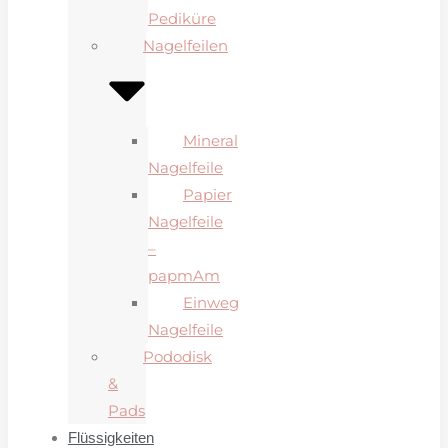
Pediküre
Nagelfeilen
Mineral
Nagelfeile
Papier
Nagelfeile
–
papmAm
Einweg
Nagelfeile
Pododisk
&
Pads
Flüssigkeiten