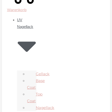
Warenkorb
UV
Nagellack
Gellack
Base
Coat
Top
Coat
Nagellack