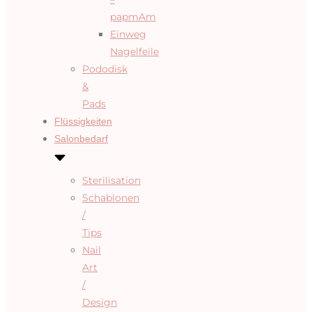
papmAm
Einweg
Nagelfeile
Pododisk
&
Pads
Flüssigkeiten
Salonbedarf
Sterilisation
Schablonen
/
Tips
Nail
Art
/
Design