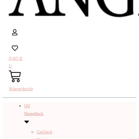
0,00
€
0
Warenkorb
UV
Nagellack
Gellack