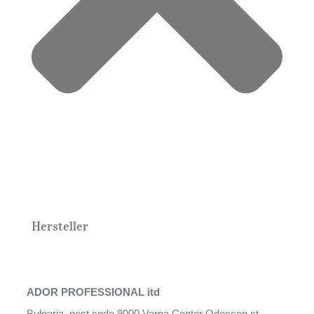
Hersteller
ADOR PROFESSIONAL itd
Bułgaria ,post code 9000,Varna Center Odesson,st.