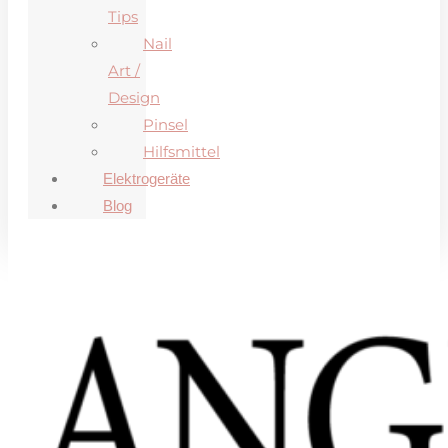
Tips
Nail
Art /
Design
Pinsel
Hilfsmittel
Elektrogeräte
Blog