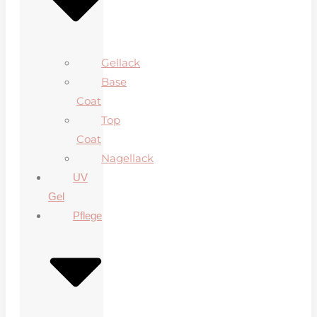
Gellack
Base
Coat
Top
Coat
Nagellack
UV
Gel
Pflege