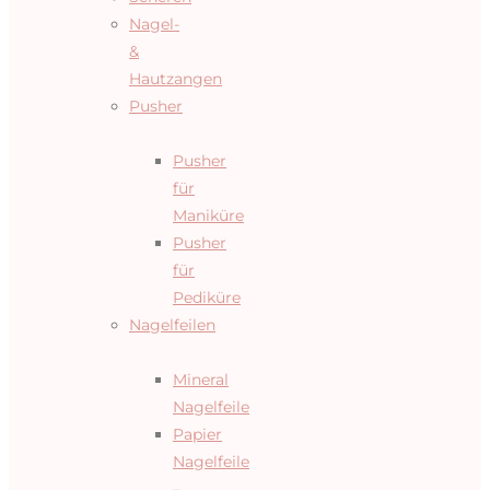
Nagel-
&
Hautzangen
Pusher
Pusher
für
Maniküre
Pusher
für
Pediküre
Nagelfeilen
Mineral
Nagelfeile
Papier
Nagelfeile
–