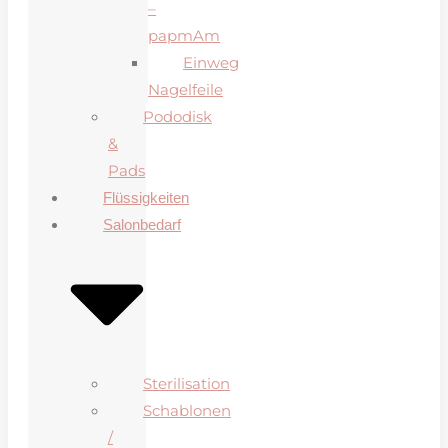
–
papmAm
Einweg
Nagelfeile
Pododisk
&
Pads
Flüssigkeiten
Salonbedarf
Sterilisation
Schablonen
/