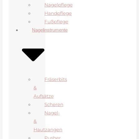
Nagelpflege
Handpflege
Fußpflege
Nagelinstrumente
Fräserbits
&
Aufsätze
Scheren
Nagel-
&
Hautzangen
Pusher