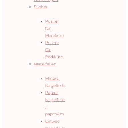
Pusher
Pusher
für
Maniküre
Pusher
für
Pediküre
Nagelfeilen
Mineral
Nagelfeile
Papier
Nagelfeile
–
papmAm
Einweg