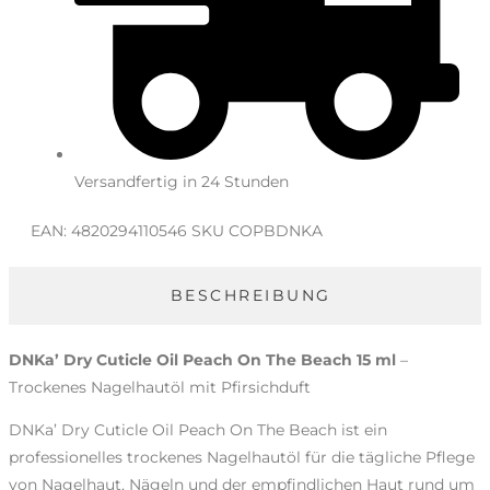
Versandfertig in 24 Stunden
EAN:
4820294110546
SKU
COPBDNKA
BESCHREIBUNG
DNKa’ Dry Cuticle Oil Peach On The Beach 15 ml
–
Trockenes Nagelhautöl mit Pfirsichduft
DNKa’ Dry Cuticle Oil Peach On The Beach ist ein
professionelles trockenes Nagelhautöl für die tägliche Pflege
von Nagelhaut, Nägeln und der empfindlichen Haut rund um