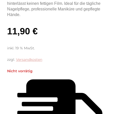
hinterlässt keinen fettigen Film. Ideal für die tägliche
Nagelpflege, professionelle Maniküre und gepflegte
Hände.
11,90
€
inkl. 19 % MwSt.
zzgl.
Versandkosten
Nicht vorrätig