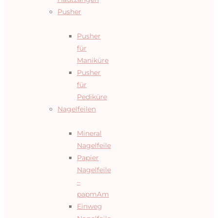
Pusher
Pusher
für
Maniküre
Pusher
für
Pediküre
Nagelfeilen
Mineral
Nagelfeile
Papier
Nagelfeile
–
papmAm
Einweg