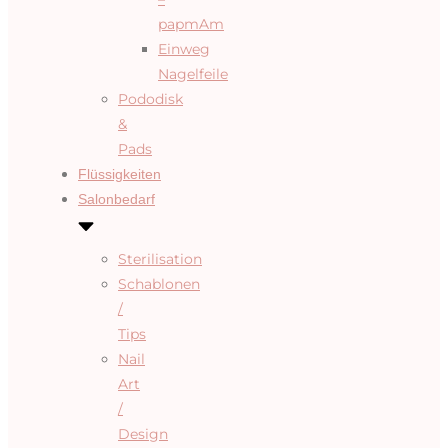
papmAm
Einweg
Nagelfeile
Pododisk
&
Pads
Flüssigkeiten
Salonbedarf
Sterilisation
Schablonen
/
Tips
Nail
Art
/
Design