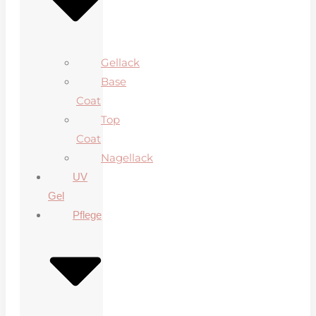
Gellack
Base
Coat
Top
Coat
Nagellack
UV
Gel
Pflege