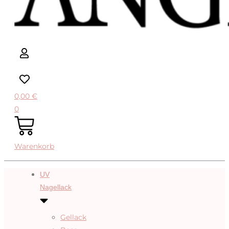
0,00
€
0
Warenkorb
UV
Nagellack
Gellack