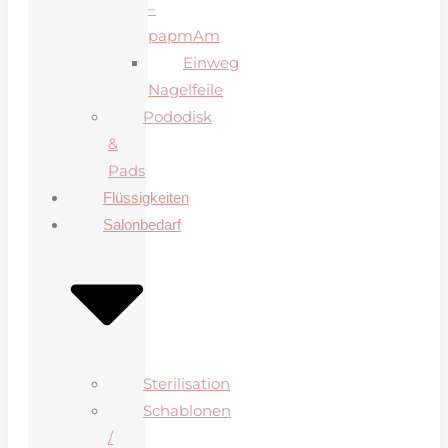
–
papmAm
Einweg
Nagelfeile
Pododisk
&
Pads
Flüssigkeiten
Salonbedarf
Sterilisation
Schablonen
/