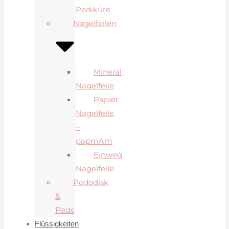
Pediküre
Nagelfeilen
Mineral
Nagelfeile
Papier
Nagelfeile
–
papmAm
Einweg
Nagelfeile
Pododisk
&
Pads
Flüssigkeiten