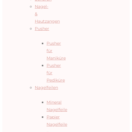
Nagel-
&
Hautzangen
Pusher
Pusher
für
Maniküre
Pusher
für
Pediküre
Nagelfeilen
Mineral
Nagelfeile
Papier
Nagelfeile
–