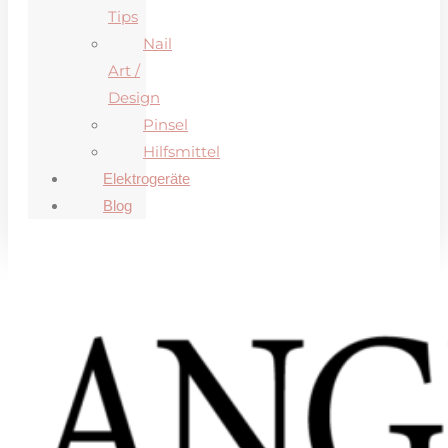
Tips
Nail
Art /
Design
Pinsel
Hilfsmittel
Elektrogeräte
Blog