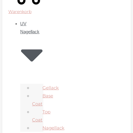
Warenkorb
UV
Nagellack
Gellack
Base
Coat
Top
Coat
Nagellack