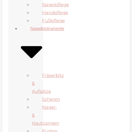
Nagelpflege
Handpflege
Fußpflege
Nagelinstrumente
Fräserbits
&
Aufsätze
Scheren
Nagel-
&
Hautzangen
Pusher