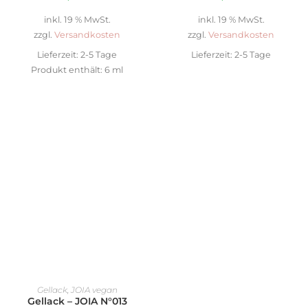
inkl. 19 % MwSt.
inkl. 19 % MwSt.
zzgl.
Versandkosten
zzgl.
Versandkosten
Lieferzeit:
2-5 Tage
Lieferzeit:
2-5 Tage
Produkt enthält: 6
ml
IN DEN WARENKORB
Gellack
,
JOIA vegan
Gellack – JOIA N°013