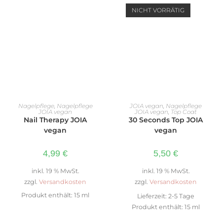
NICHT VORRÄTIG
IN DEN WARENKORB
WEITERLESEN
Nagelpflege
,
Nagelpflege
JOIA vegan
,
Nagelpflege
JOIA vegan
JOIA vegan
,
Top Coat
Nail Therapy JOIA
30 Seconds Top JOIA
vegan
vegan
4,99
€
5,50
€
inkl. 19 % MwSt.
inkl. 19 % MwSt.
zzgl.
Versandkosten
zzgl.
Versandkosten
Produkt enthält: 15
ml
Lieferzeit:
2-5 Tage
Produkt enthält: 15
ml