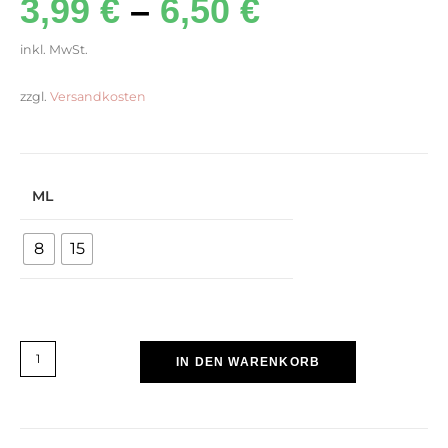
3,99
€
–
6,50
€
inkl. MwSt.
zzgl.
Versandkosten
ML
8
15
IN DEN WARENKORB