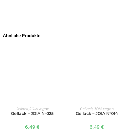
Ähnliche Produkte
IN DEN WARENKORB
IN DEN WARENKORB
Gellack
,
JOIA vegan
Gellack
,
JOIA vegan
Gellack – JOIA N°025
Gellack – JOIA N°014
6,49
€
6,49
€