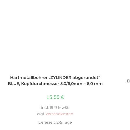
IN DEN WARENKORB
Hartmetallbohrer „ZYLINDER abgerundet“
D
BLUE, Kopfdurchmesser 5,0/6,0mm – 6,0 mm
15,55
€
inkl. 19 % MwSt.
zzgl.
Versandkosten
Lieferzeit:
2-5 Tage