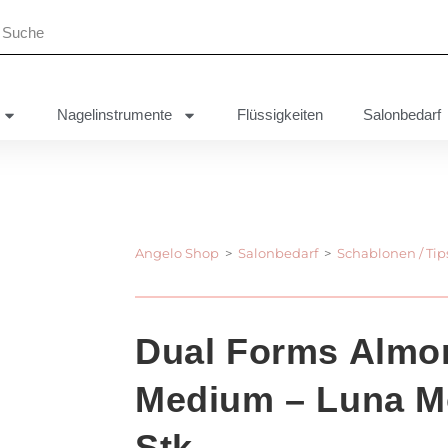
Nagelinstrumente
Flüssigkeiten
Salonbedarf
Angelo Shop
>
Salonbedarf
>
Schablonen / Tip
Dual Forms Almo
Medium – Luna M
Stk.