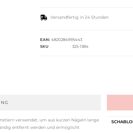
Versandfertig in 24 Stunden
EAN:
4820284995443
SKU
325-1384
UNG
ünstlern verwendet, um aus kurzen Nägeln lange
SCHABLO
ständig entfernt werden und ermöglicht