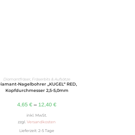
AUSFÜHRUNG WÄHLEN
Diamantfräser
,
Fräserbits & Aufsätze
iamant-Nagelbohrer „KUGEL“ RED,
Kopfdurchmesser 2,5-5,0mm
4,65
€
–
12,40
€
inkl. MwSt.
zzgl.
Versandkosten
Lieferzeit:
2-5 Tage