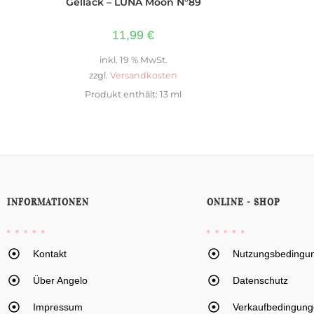
Gellack – LUNA Moon N°89
11,99
€
inkl. 19 % MwSt.
zzgl.
Versandkosten
Produkt enthält: 13
ml
INFORMATIONEN
ONLINE - SHOP
Kontakt
Nutzungsbedingu
Über Angelo
Datenschutz
Impressum
Verkaufbedingung