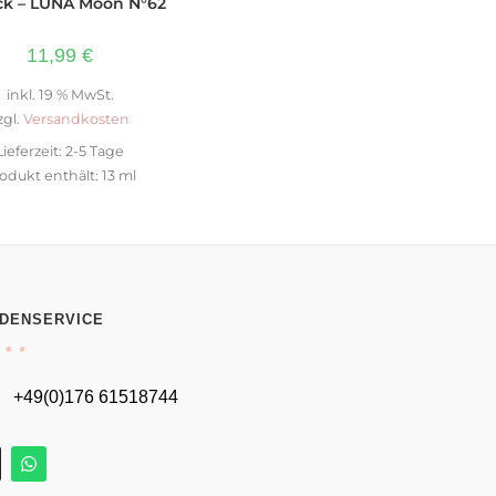
ck – LUNA Moon N°62
11,99
€
inkl. 19 % MwSt.
zgl.
Versandkosten
Lieferzeit:
2-5 Tage
odukt enthält: 13
ml
DENSERVICE
+49(0)176 61518744