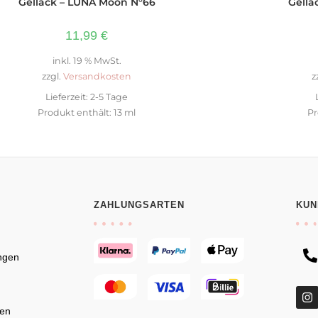
Gellack – LUNA Moon N°66
Gella
11,99
€
inkl. 19 % MwSt.
zzgl.
Versandkosten
z
Lieferzeit:
2-5 Tage
Produkt enthält: 13
ml
Pr
ZAHLUNGSARTEN
KUN
ngen
en