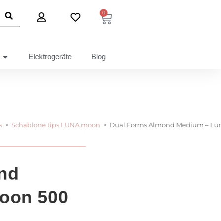
0
Elektrogeräte
Blog
s
>
Schablone tips LUNA moon
>
Dual Forms Almond Medium – Lun
nd
oon 500