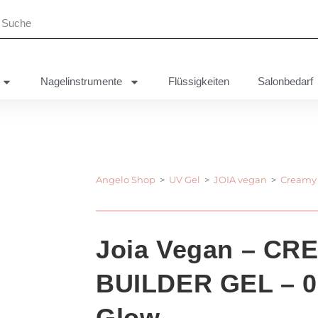
Nagelinstrumente
Flüssigkeiten
Salonbedarf
Angelo Shop
>
UV Gel
>
JOIA vegan
>
Creamy 
Joia Vegan – CR
BUILDER GEL – 0
Glow