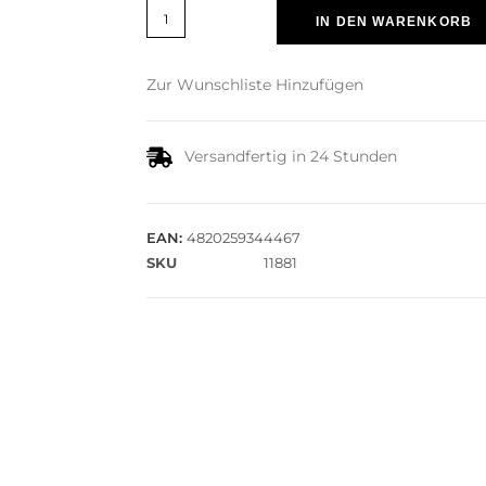
IN DEN WARENKORB
Zur Wunschliste Hinzufügen
Versandfertig in 24 Stunden
EAN:
4820259344467
SKU
11881