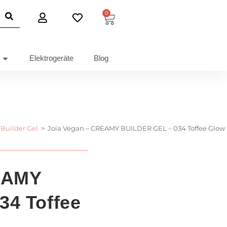
0
Elektrogeräte
Blog
Builder Gel
>
Joia Vegan – CREAMY BUILDER GEL – 034 Toffee Glow
EAMY
34 Toffee