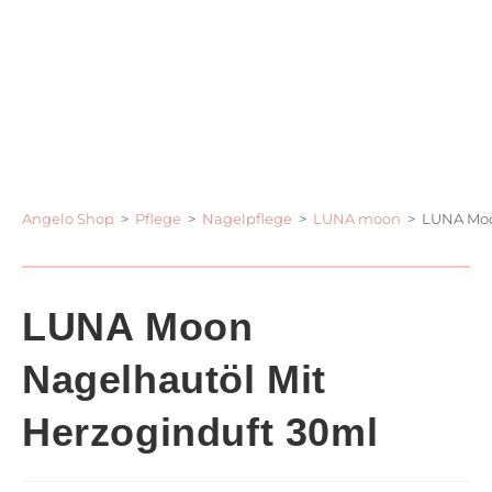
Angelo Shop
>
Pflege
>
Nagelpflege
>
LUNA moon
>
LUNA Moo
LUNA Moon
Nagelhautöl Mit
Herzoginduft 30ml