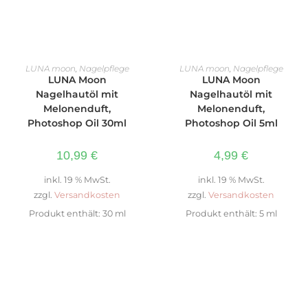
WEITERLESEN
WEITERLESEN
LUNA moon
,
Nagelpflege
LUNA moon
,
Nagelpflege
LUNA Moon
LUNA Moon
Nagelhautöl mit
Nagelhautöl mit
Melonenduft,
Melonenduft,
Photoshop Oil 30ml
Photoshop Oil 5ml
10,99
€
4,99
€
inkl. 19 % MwSt.
inkl. 19 % MwSt.
zzgl.
Versandkosten
zzgl.
Versandkosten
Produkt enthält: 30
ml
Produkt enthält: 5
ml