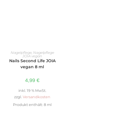
IN DEN WARENKORB
Nagelpflege
,
Nagelpflege
JOIA vegan
Nails Second Life JOIA
vegan 8 ml
4,99
€
inkl. 19 % MwSt.
zzgl.
Versandkosten
Produkt enthält: 8
ml