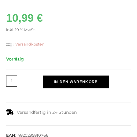
10,99
€
inkl. 19 % MwSt.
zzgl.
Versandkosten
Vorrätig
IN DEN WARENKORB
Versandfertig in 24 Stunden
EAN:
4820295810766