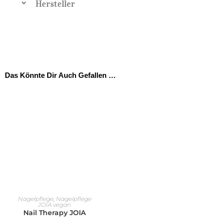
Hersteller
Das Könnte Dir Auch Gefallen …
IN DEN WARENKORB
Nagelpflege
,
Nagelpflege
JOIA vegan
Nail Therapy JOIA