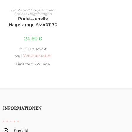
WEITERLESEN
Haut- und Nagelzangen
,
Staleks Nagelzangen
Professionelle
Nagelzange SMART 70
24,60
€
inkl. 19 % MwSt.
zzgl.
Versandkosten
Lieferzeit:
2-5 Tage
INFORMATIONEN
Kontakt