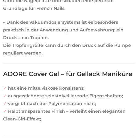
sanft die Nagelplatte und schaffen eine perfekte
Grundlage für French Nails.
– Dank des Vakuumdosiersystems ist es besonders
praktisch in der Anwendung und Aufbewahrung: ein
Druck = ein Tropfen.
Die Tropfengröße kann durch den Druck auf die Pumpe
reguliert werden.
ADORE Cover Gel – für Gellack Maniküre
✓
hat eine mittelviskose Konsistenz;
✓
ausgezeichnete selbstnivellierende Eigenschaften;
✓
vergilbt nach der Polymerisation nicht;
✓
Halbtransparentes Finish – verleiht einen eleganten
Clean-Girl-Effekt;