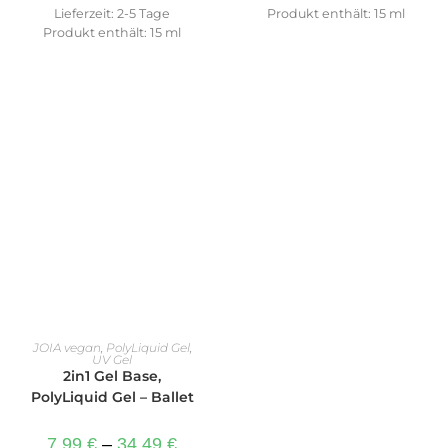
Lieferzeit:
2-5 Tage
Produkt enthält: 15
ml
Produkt enthält: 15
ml
AUSFÜHRUNG WÄHLEN
JOIA vegan
,
PolyLiquid Gel
,
UV Gel
2in1 Gel Base,
PolyLiquid Gel – Ballet
7,99
€
–
34,49
€