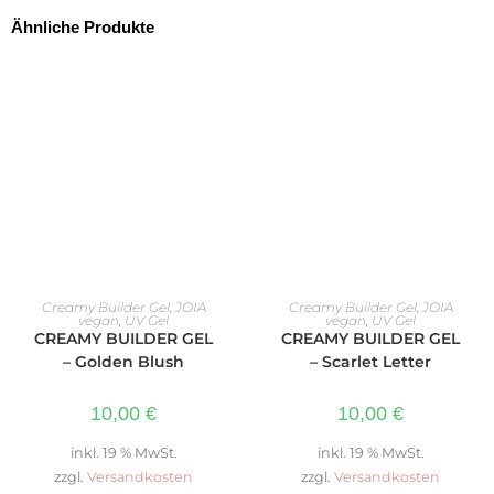
Ähnliche Produkte
IN DEN WARENKORB
IN DEN WARENKORB
Creamy Builder Gel
,
JOIA
Creamy Builder Gel
,
JOIA
vegan
,
UV Gel
vegan
,
UV Gel
CREAMY BUILDER GEL
CREAMY BUILDER GEL
– Golden Blush
– Scarlet Letter
10,00
€
10,00
€
inkl. 19 % MwSt.
inkl. 19 % MwSt.
zzgl.
Versandkosten
zzgl.
Versandkosten