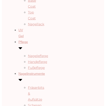
Base
Coat
Top
Coat
Nagellack
UV
Gel
Pflege
Nagelpflege
Handpflege
Fußpflege
Nagelinstrumente
Fräserbits
&
Aufsätze
Scheren