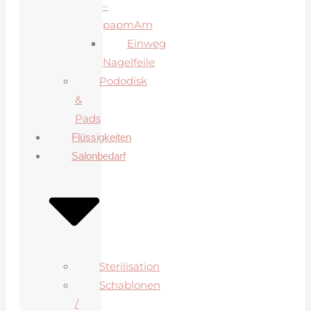
–
papmAm
Einweg
Nagelfeile
Pododisk
&
Pads
Flüssigkeiten
Salonbedarf
Sterilisation
Schablonen
/