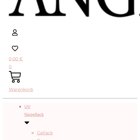
0,00
€
0
Warenkorb
UV
Nagellack
Gellack