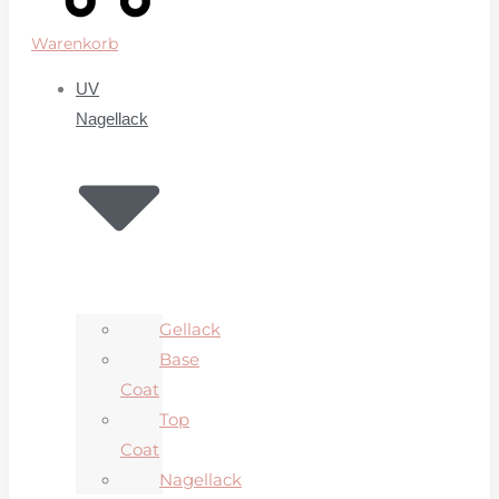
Warenkorb
UV
Nagellack
Gellack
Base
Coat
Top
Coat
Nagellack