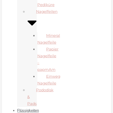
Pediküre
Nagelfeilen
Mineral
Nagelfeile
Papier
Nagelfeile
–
papmAm
Einweg
Nagelfeile
Pododisk
&
Pads
Flüssigkeiten