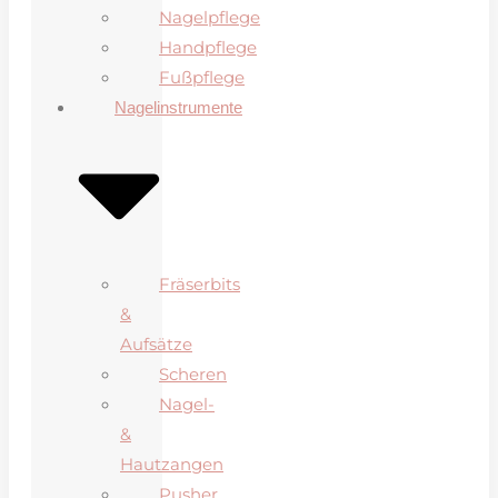
Nagelpflege
Handpflege
Fußpflege
Nagelinstrumente
Fräserbits
&
Aufsätze
Scheren
Nagel-
&
Hautzangen
Pusher