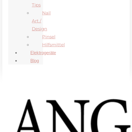
Tips
Nail
Art /
Design
Pinsel
Hilfsmittel
Elektrogeräte
Blog