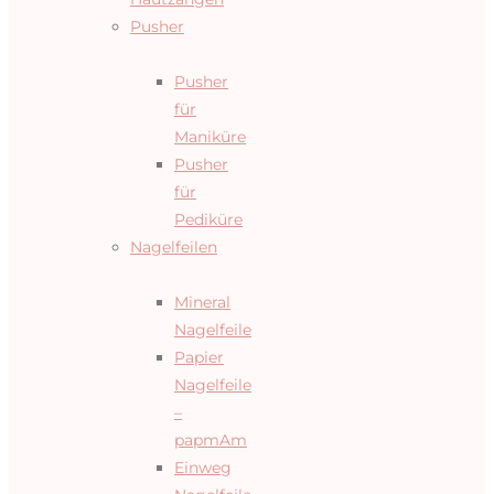
Pusher
Pusher
für
Maniküre
Pusher
für
Pediküre
Nagelfeilen
Mineral
Nagelfeile
Papier
Nagelfeile
–
papmAm
Einweg