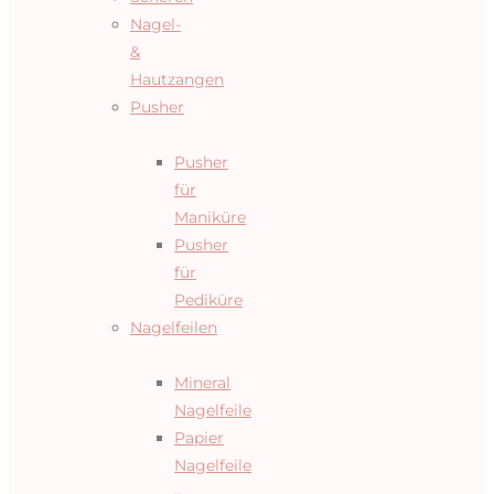
Nagel-
&
Hautzangen
Pusher
Pusher
für
Maniküre
Pusher
für
Pediküre
Nagelfeilen
Mineral
Nagelfeile
Papier
Nagelfeile
–