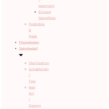
papmAm
Einweg
Nagelfeile
Pododisk
&
Pads
Flüssigkeiten
Salonbedarf
Sterilisation
Schablonen
/
Tips
Nail
Art
/
Design