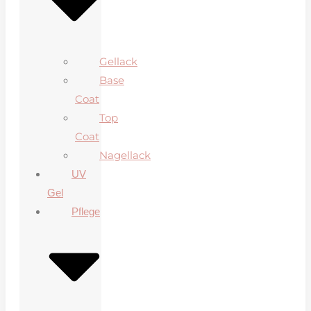
Gellack
Base
Coat
Top
Coat
Nagellack
UV
Gel
Pflege