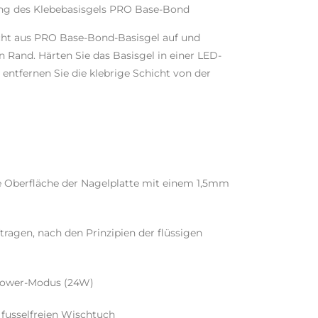
ung des Klebebasisgels PRO Base-Bond
cht aus PRO Base-Bond-Basisgel auf und
n Rand. Härten Sie das Basisgel in einer LED-
ntfernen Sie die klebrige Schicht von der
te Oberfläche der Nagelplatte mit einem 1,5mm
ftragen, nach den Prinzipien der flüssigen
-Power-Modus (24W)
 fusselfreien Wischtuch