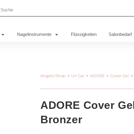
Nagelinstrumente
Flüssigkeiten
Salonbedarf
Angelo Shop
>
UV Gel
>
ADORE
>
Cover Gel
>
ADORE Cover Gel
Bronzer