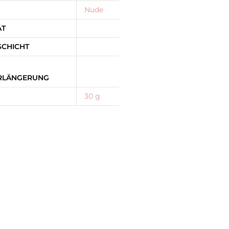
Nude
ÄT
SCHICHT
RLÄNGERUNG
30 g