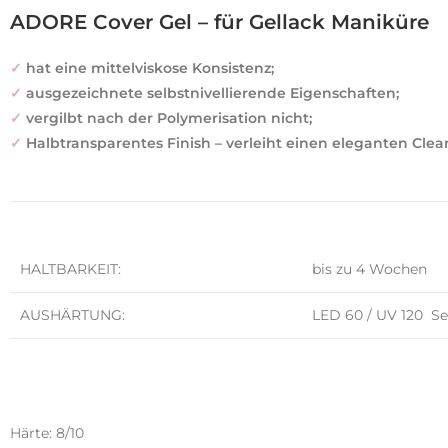
ADORE Cover Gel – für Gellack Maniküre
✓
hat eine mittelviskose Konsistenz;
✓
ausgezeichnete selbstnivellierende Eigenschaften;
✓
vergilbt nach der Polymerisation nicht;
✓
Halbtransparentes Finish – verleiht einen eleganten Clean-
HALTBARKEIT:
bis zu 4 Wochen
AUSHÄRTUNG:
LED 60 / UV 120 S
Härte: 8/10