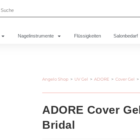
Nagelinstrumente
Flüssigkeiten
Salonbedarf
Angelo Shop
>
UV Gel
>
ADORE
>
Cover Gel
>
ADORE Cover Gel
Bridal