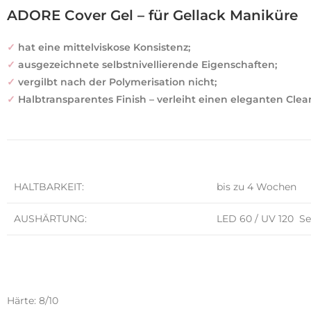
ADORE Cover Gel – für Gellack Maniküre
✓
hat eine mittelviskose Konsistenz;
✓
ausgezeichnete selbstnivellierende Eigenschaften;
✓
vergilbt nach der Polymerisation nicht;
✓
Halbtransparentes Finish – verleiht einen eleganten Clean-
HALTBARKEIT:
bis zu 4 Wochen
AUSHÄRTUNG:
LED 60 / UV 120 S
Härte: 8/10