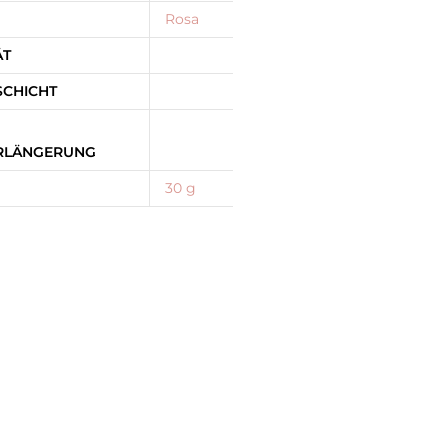
Rosa
ÄT
SCHICHT
RLÄNGERUNG
30 g