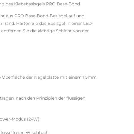
ung des Klebebasisgels PRO Base-Bond
cht aus PRO Base-Bond-Basisgel auf und
n Rand. Härten Sie das Basisgel in einer LED-
ntfernen Sie die klebrige Schicht von der
te Oberfläche der Nagelplatte mit einem 1,5mm
ftragen, nach den Prinzipien der flüssigen
-Power-Modus (24W)
 fusselfreien Wischtuch