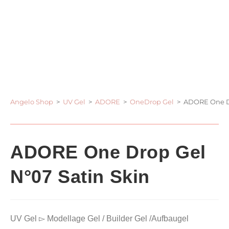
Angelo Shop
>
UV Gel
>
ADORE
>
OneDrop Gel
>
ADORE One Dr
ADORE One Drop Gel
N°07 Satin Skin
UV Gel ▻ Modellage Gel / Builder Gel /Aufbaugel