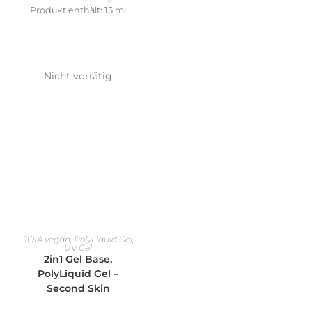
Produkt enthält: 15
ml
Nicht vorrätig
AUSFÜHRUNG WÄHLEN
JOIA vegan
,
PolyLiquid Gel
,
UV Gel
2in1 Gel Base,
PolyLiquid Gel –
Second Skin